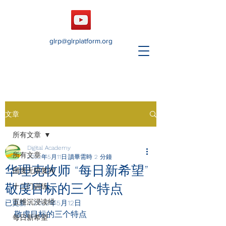
glrp@glrplatform.org
文章
所有文章
Digital Academy
所有文章
2022年5月11日
讀畢需時 2 分鐘
华理克牧师 “每日新希望”
国度无限复兴
敬虔目标的三个特点
十二门训练
五维沉浸读经
已更新：
2022年5月12日
敬虔目标的三个特点
每日新希望