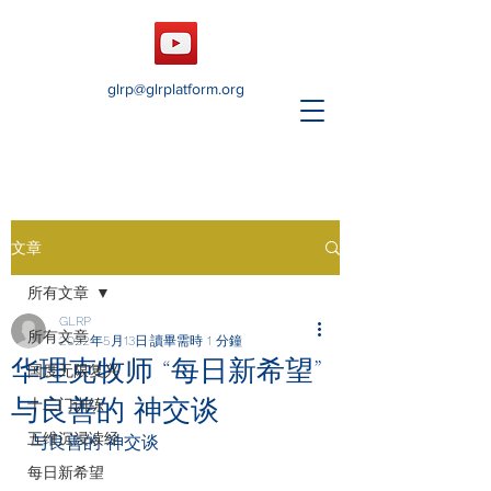
glrp@glrplatform.org
文章
所有文章
GLRP
所有文章
2022年5月13日
讀畢需時 1 分鐘
华理克牧师 “每日新希望”
国度无限复兴
与良善的 神交谈
十二门训练
五维沉浸读经
与良善的 神交谈
每日新希望