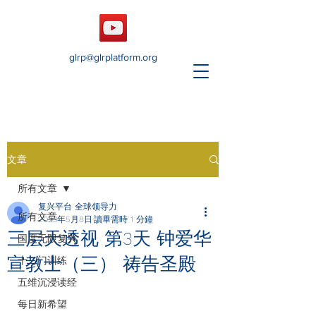
glrp@glrplatform.org
文章
所有文章
复兴平台 全球领导力
所有文章
2023年5月8日
讀畢需時 1 分鐘
三层天透视 第3天 钟爱华
国度无限复兴
宣教士（三） 祷告圣殿
十二门训练
五维沉浸读经
每日新希望