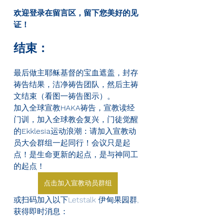
欢迎登录在留言区，留下您美好的见
证！
结束：
最后做主耶稣基督的宝血遮盖，封存
祷告结果，洁净祷告团队，然后主祷
文结束（看图一祷告图示）。
加入全球宣教
HAKA
祷告，宣教读经
门训，加入全球教会复兴，门徒觉醒
的
Ekklesia
运动浪潮：请加入宣教动
员大会群组一起同行！会议只是起
点！是生命更新的起点，是与神同工
的起点！
点击加入宣教动员群组
或扫码加入以下Letstalk 伊甸果园群, 
获得即时消息：