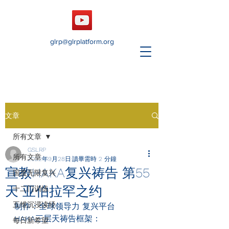
glrp@glrplatform.org
文章
所有文章
GSLRP
所有文章
2022年9月28日
讀畢需時 2 分鐘
宣教HAKA复兴祷告 第55
国度无限复兴
天 亚伯拉罕之约
十二门训练
五维沉浸读经
制作：全球领导力 复兴平台
HAKA
三层天祷告框架：
每日新希望