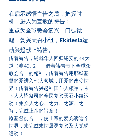
在启示感悟宣告之后，把握时
机，进入为宣教的祷告：
重点为全球教会复兴，门徒觉
醒，复兴天召小组，
Ekklesia
运
动兴起献上祷告。
借着祷告，铺就华人回归锡安的
49
大
道（赛
49:12
），借着祷告带下全球众
教会合一的精神，借着祷告用耶稣基
督的爱进入七大领域，用爱的改变世
界！借着祷告兴起神国仆人领袖，带
下人人皆祭司的全民复兴天召小组运
动！集众人之心、之力、之源、之
智，完成上帝的旨意！
愿基督徒合一，使上帝的爱充满这个
世界，来完成末世属灵复兴及大觉醒
运动！