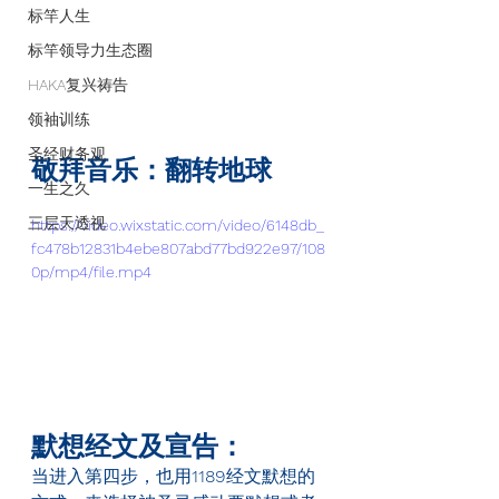
标竿人生
标竿领导力生态圈
HAKA复兴祷告
领袖训练
圣经财务观
敬拜音乐：翻转地球
一生之久
三层天透视
https://video.wixstatic.com/video/6148db_
fc478b12831b4ebe807abd77bd922e97/108
0p/mp4/file.mp4
默想经文及宣告：
当进入第四步，也用
1189
经文默想的