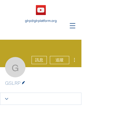
glrp@glrplatform.org
更多動作
訊息
追蹤
GSLRP
作者
GSLRP