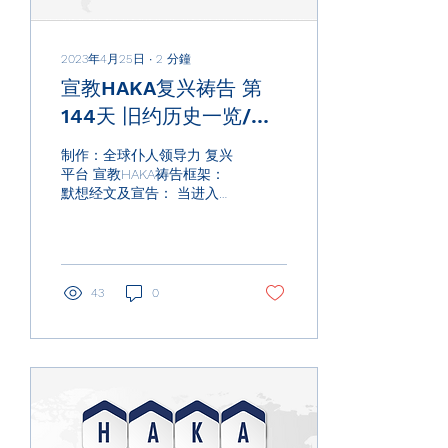
2023年4月25日
∙
2
分鐘
宣教HAKA复兴祷告 第
144天 旧约历史一览/南
北国分治地图
制作：全球仆人领导力 复兴
平台 宣教HAKA祷告框架：
默想经文及宣告： 当进入第
四步，也用1189经文默想的
方式，来选择被圣灵感动要
默想或者宣告的经文，来为
宣教，教会复兴，门徒觉
醒，来为家庭，来进行经文
43
0
的场景中默想，祷告，宣
告，突破！ 启示性祷告：
持续祷告：...