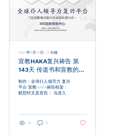
2023年4月25日
∙
2
分鐘
宣教HAKA复兴祷告 第
143天 传道书和宣教的关
系
制作：全球仆人领导力 复兴
平台 宣教HAKA祷告框架：
默想经文及宣告： 当进入第
四步，也用1189经文默想的
方式，来选择被圣灵感动要
默想或者宣告的经文，来为
宣教，教会复兴，门徒觉
醒，来为家庭，来进行经文
74
0
的场景中默想，祷告，宣
告，突破！ 启示性祷告：