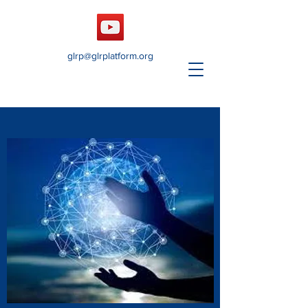
glrp@glrplatform.org