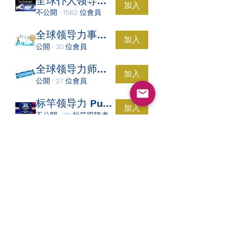
全球仆人领导力复兴平台 群組
加入
不公開
·
1562 位會員
全球领导力事工群
加入
公開
·
30 位會員
全球领导力师资群招募中
加入
公開
·
27 位會員
标竿领导力 Purpose Driven Leadership 群組
加入
不公開
·
70 标竿跟随者
真道之光每日读经群
加入
不公開
·
5 位會員
​订阅表单