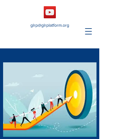
glrp@glrplatform.org