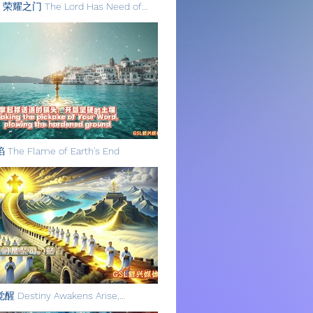
荣耀之门 The Lord Has Need of
of
e Flame of Earth's End
Destiny Awakens Arise,
f Sin