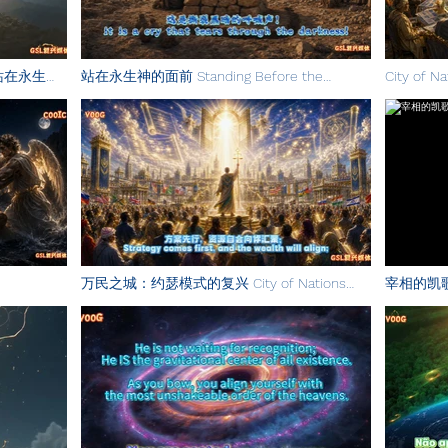
od 站在永生神
站在永生神的面前 Standing Before the
City of N
Eternal God 以利亚
民之城 英
万民之城：约瑟模式的复兴 City of Nations
宰相的凯
Revival of the Joseph mode