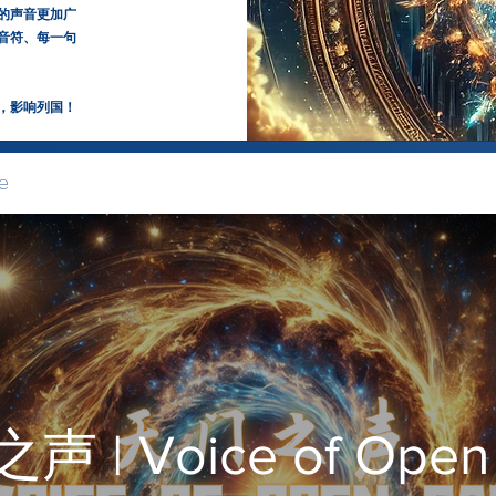
的声音更加广
音符、每一句
，影响列国！
e
 | Voice of Open