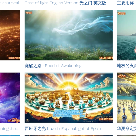
as a seal
Gate of light English Version 光之门 英文版
主要用你 · 
You·Gate 
觉醒之路 · Road of Awakening
地极的火焰 Th
ng the
西班牙之光 Luz de EspañaLight of Spain
华夏命定觉醒 
Comes神的宝座
Children o