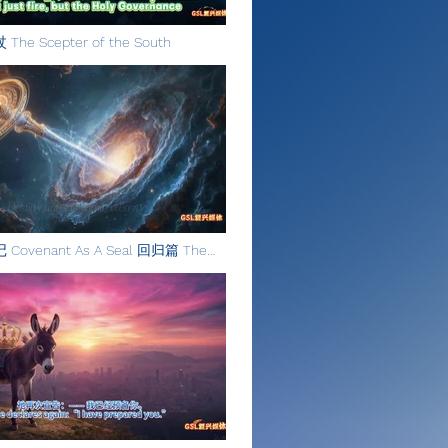
e Scepter of the South
ovenant As A Seal 回归篇 The
 2026年度主题曲