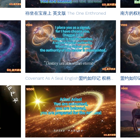
祢坐在宝座上 英文版 The One Enthroned
南方的权杖 Th
Covenant As A Seal English盟约如印记 权柄篇
盟约如印记 C
英文版
Return