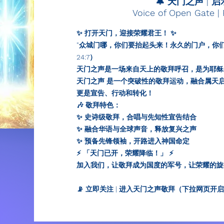
🔔 天门之声 | 
Voice of Open Gate |
✨ 打开天门，迎接荣耀君王！ ✨
"众城门哪，你们要抬起头来！永久的门户，你
24:7）
天门之声是一场来自天上的敬拜呼召，是为耶稣
天门之声 是一个突破性的敬拜运动，融合属天
更是宣告、行动和转化！
🎶 敬拜特色：
✨ 史诗级敬拜，合唱与先知性宣告结合
✨ 融合华语与全球声音，释放复兴之声
✨ 预备先锋领袖，开路进入神国命定
⚡ 「天门已开，荣耀降临！」 ⚡
加入我们，让敬拜成为国度的军号，让荣耀的旋
📡 立即关注 | 进入天门之声敬拜（下拉网页开