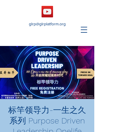
glrp@glrplatform.org
标竿领导力-一生之久
系列 Purpose Driven
Leadership Onelife