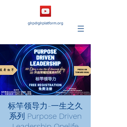
glrp@glrplatform.org
标竿领导力-一生之久
系列 Purpose Driven
Leadership Onelife