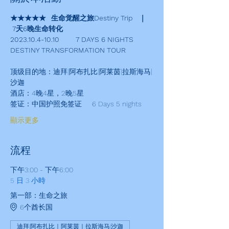
★★★★★	生命觉醒之旅Destiny Trip   ｜ 
 7天6晚生命转化
2023.10.4-10.10 	  7 DAYS 6 NIGHTS 
DESTINY TRANSFORMATION TOUR
顶级目的地：迪拜|阿布扎比|阿莱茵|拉斯海马|
沙迦	
酒店：4晚4星，2晚5星 
签证：中国护照免签证	6 Days 5 nights	
顯示更多
流程
下午3:00 - 下午6:00
5 日 3 小時
第一部：生命之旅
6个酋长国
迪拜|阿布扎比｜阿莱茵｜拉斯海马|沙迦