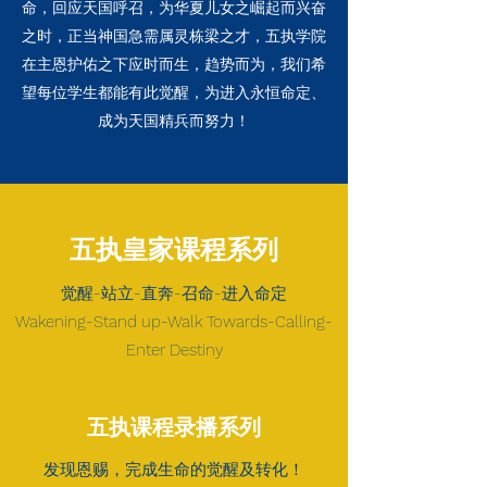
命，回应天国呼召，为华夏儿女之崛起而兴奋
之时，正当神国急需属灵栋梁之才，五执学院
在主恩护佑之下应时而生，趋势而为，我们希
望每位学生都能有此觉醒，为进入永恒命定、
成为天国精兵而努力！
五执皇家课程系列
觉醒-站立-直奔-召命-进入命定
Wakening-Stand up-Walk Towards-Calling-
Enter Destiny
五执课程录播系列
发现恩赐，完成生命的觉醒及转化！