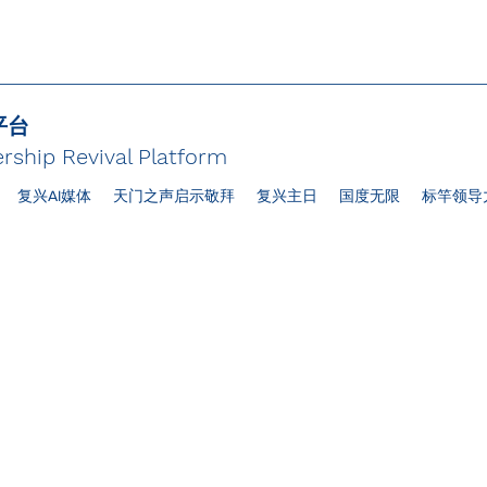
平台
rship Revival Platform
复兴AI媒体
天门之声启示敬拜
复兴主日
国度无限
标竿领导