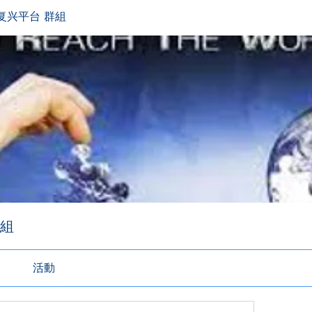
复兴平台 群組
群組
活動