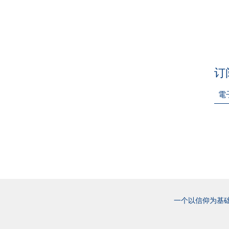
​
一个以信仰为基础