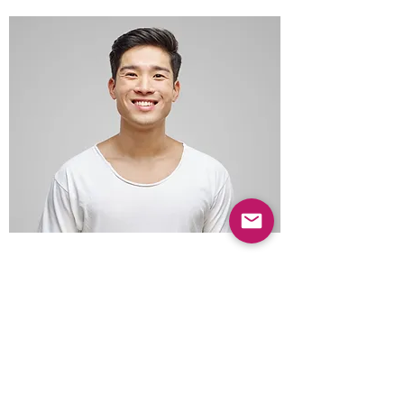
Drew Carlyle
Position/Role