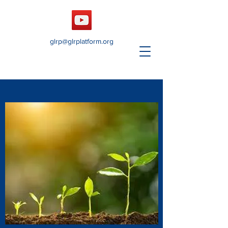
glrp@glrplatform.org