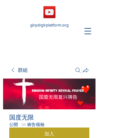
glrp@glrplatform.org
群組
国度无限
公開
·
34 祷告领袖
加入