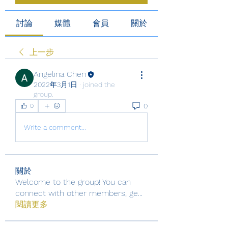
討論
媒體
會員
關於
上一步
Angelina Chen
2022年3月1日
·
joined the
group.
0
0
Write a comment...
關於
Welcome to the group! You can
connect with other members, ge
...
閱讀更多