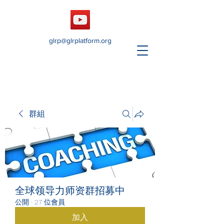
glrp@glrplatform.org
群組
全球领导力师资群招募中
公開
·
27 位會員
加入