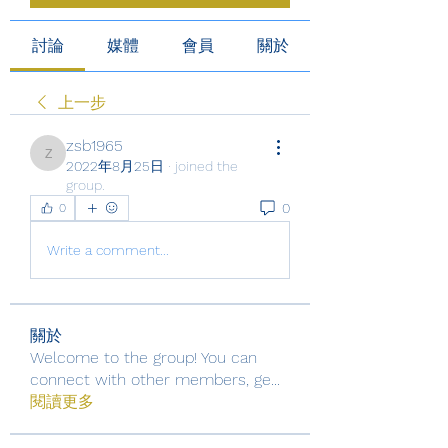
討論
媒體
會員
關於
上一步
zsb1965
zsb1965
2022年8月25日
·
joined the
group.
0
0
Write a comment...
關於
Welcome to the group! You can
connect with other members, ge
...
閱讀更多