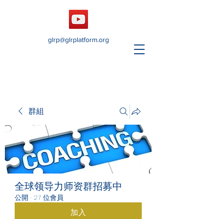
glrp@glrplatform.org
群組
全球领导力师资群招募中
公開
·
27 位會員
加入