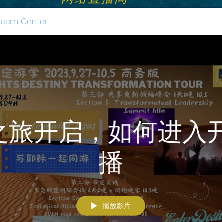
eam Center
之旅开启，如何进入开
播
播放影片