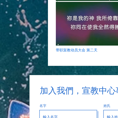
带职宣教动员大会 第二天
加入我們，宣教中心
名字
姓氏