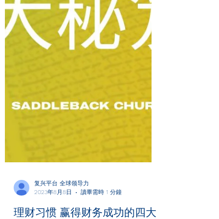
复兴平台 全球领导力
2023年8月8日
讀畢需時 1 分鐘