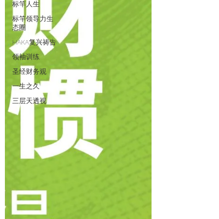
标竿人生
标竿领导力生
态圈
HAKA复兴祷告
领袖训练
圣经财务观
一生之久
三层天透视