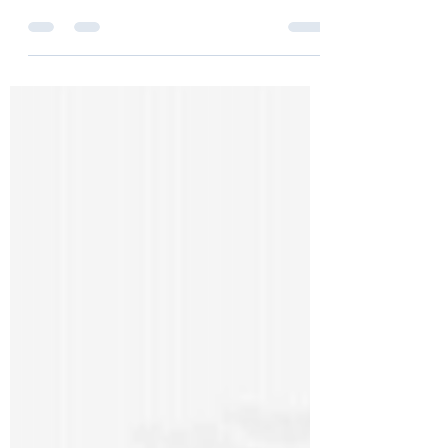
宣教HAKA复兴祷告 第137天 婚
姻和宣教的关系