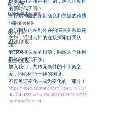
你准备好迎接神的时刻，跨入国度化
标竿人生
的新时代了吗？
标竿领导力生态圈
来探索神国的深刻涵义和关键的跨越
时刻。
HAKA复兴祷告
参与到从内在到外在的深层关系重建
领袖训练
之旅，通过与神的连接探索自我认
圣经财务观
知。
一生之久
解开国度关系的根源，响应从个体到
群体的世代召唤。
三层天透视
加入我们，共传无条件的十字架之
爱，同心同行于神的国度。
不仅见证变化—成为变化的一部分！
https://video.wixstatic.com/video/455737_
dba7bbd338ea44e78ed6376494118f87/48
0p/mp4/file.mp4