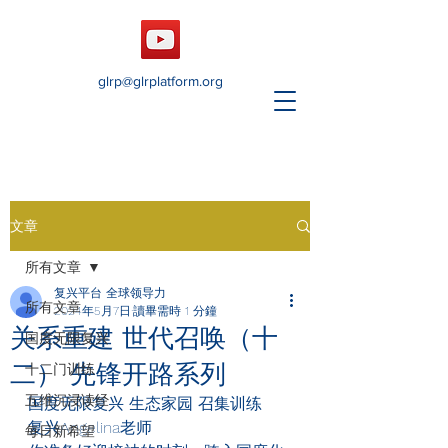
glrp@glrplatform.org
文章
所有文章
复兴平台 全球领导力
所有文章
2024年5月7日
讀畢需時 1 分鐘
关系重建 世代召唤（十
国度无限复兴
二） 先锋开路系列
十二门训练
五维沉浸读经
国度无限复兴 生态家园 召集训练     
复兴Angelina老师
每日新希望