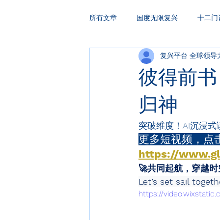
所有文章
国度无限复兴
十二门
复兴平台 全球领导
HAKA复兴祷告
领袖训练
彼得前书
归神
突破维度！AI沉浸式
更多短视频，点击
https://www.gl
🚀共同起航，穿越
Let’s set sail toge
https://video.wixstat