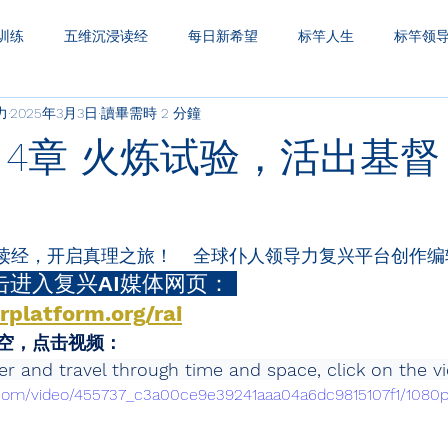
训练
五维沉浸读经
每日新希望
标竿人生
标竿领
力
2025年3月3日
讀畢需時 2 分鐘
圣经财务观
一生之久
三层天透视
 4章 火炼试验，活出基
读经，开启真理之旅！    全球仆人领导力复兴平台创作编
进入复兴AI媒体网页： 
rplatform.org/rai
时空，点击视频：
ther and travel through time and space, click on the v
ic.com/video/455737_c3a00ce9e39241aaa04a6dc9815107f1/1080