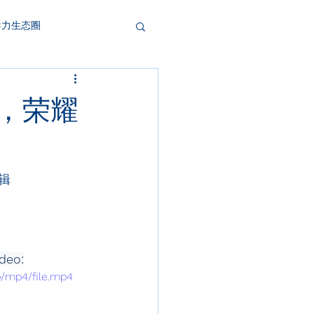
导力生态圈
督，荣耀
辑
ideo:
p/mp4/file.mp4