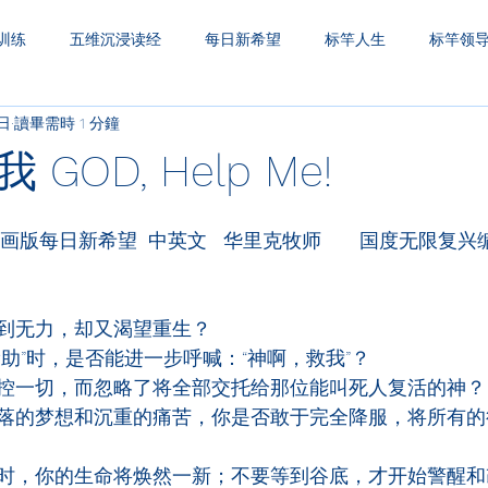
训练
五维沉浸读经
每日新希望
标竿人生
标竿领
5日
讀畢需時 1 分鐘
圣经财务观
一生之久
三层天透视
GOD, Help Me!
画版每日新希望  中英文   华里克牧师       国度无限复兴编
到无力，却又渴望重生？
助”时，是否能进一步呼喊：“神啊，救我”？
控一切，而忽略了将全部交托给那位能叫死人复活的神？
落的梦想和沉重的痛苦，你是否敢于完全降服，将所有的
时，你的生命将焕然一新；不要等到谷底，才开始警醒和