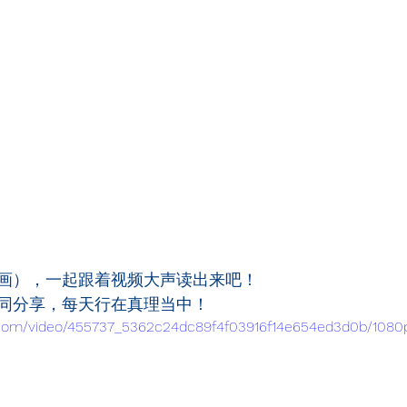
画），一起跟着视频大声读出来吧！
同分享，每天行在真理当中！
ic.com/video/455737_5362c24dc89f4f03916f14e654ed3d0b/1080