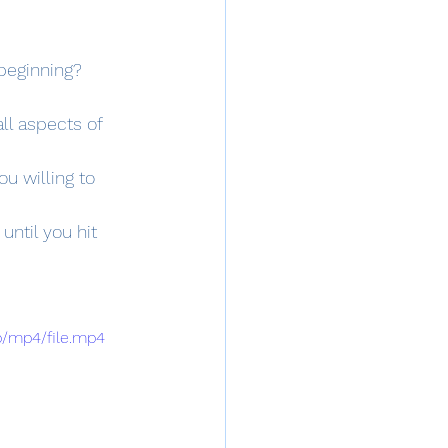
beginning? 
ll aspects of 
u willing to 
until you hit 
p/mp4/file.mp4