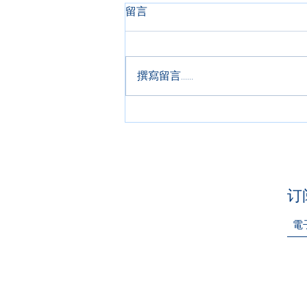
留言
撰寫留言......
被恐惧困住的你有救了Fears
Keep you Trapped, but there's
Help
​