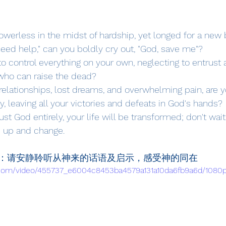
owerless in the midst of hardship, yet longed for a new 
need help," can you boldly cry out, "God, save me"?
o control everything on your own, neglecting to entrust a
 who can raise the dead?
elationships, lost dreams, and overwhelming pain, are yo
, leaving all your victories and defeats in God's hands?
st God entirely, your life will be transformed; don't wait 
 up and change.
：请安静聆听从神来的话语及启示，感受神的同在
ic.com/video/455737_e6004c8453ba4579a131a10da6fb9a6d/1080