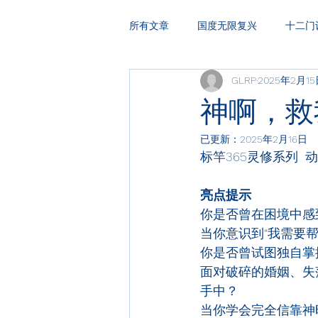
所有文章
国度无限复兴
十二门
GLRP
2025年2月1
HAKA复兴祷告
领袖训练
神啊，救我 
已更新：
2025年2月16日
标竿365灵修系列  动
亮点提示
你是否曾在困境中感
当你意识到“我需要帮
你是否曾试图独自掌
面对破碎的婚姻、失
手中？
当你学会完全信靠神