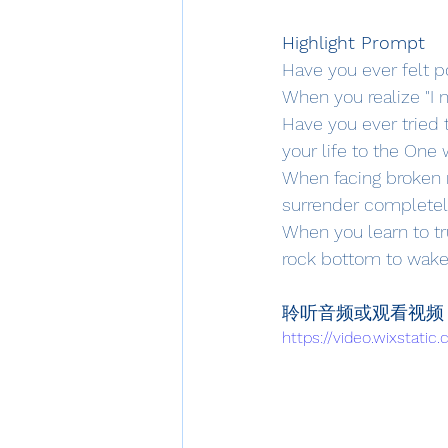
Highlight Prompt
Have you ever felt p
When you realize "I 
Have you ever tried t
your life to the One
When facing broken r
surrender completely
When you learn to tru
rock bottom to wake
聆听音频或观看视频
https://video.wixstat