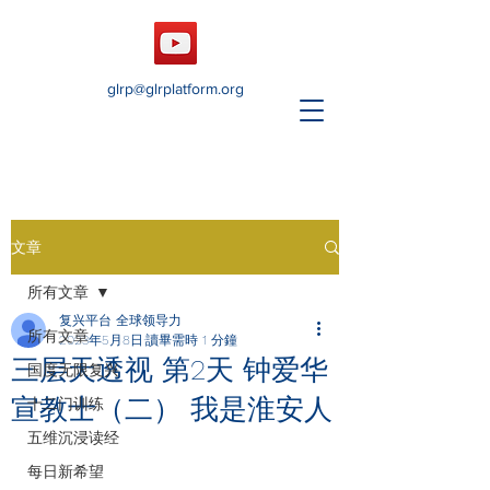
glrp@glrplatform.org
文章
所有文章
复兴平台 全球领导力
所有文章
2023年5月8日
讀畢需時 1 分鐘
三层天透视 第2天 钟爱华
国度无限复兴
宣教士（二） 我是淮安人
十二门训练
五维沉浸读经
每日新希望