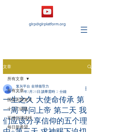
glrp@glrplatform.org
文章
所有文章
复兴平台 全球领导力
所有文章
2023年3月28日
讀畢需時 2 分鐘
一生之久 大使命传承 第
国度无限复兴
一周 寻问上帝 第二天 我
十二门训练
五维沉浸读经
们应该分享信仰的五个理
每日新希望
由+第三天 求神赐下迫切