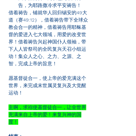
告，为耶路撒冷求平安祷告！
借着祷告，铺就华人回归锡安的
49
大
道（赛
49:12
），借着祷告带下全球众
教会合一的精神，借着祷告用耶稣基
督的爱进入七大领域，用爱的改变世
界！借着祷告兴起神国仆人领袖，带
下人人皆祭司的全民复兴天召小组运
动！集众人之心、之力、之源、之
智，完成上帝的旨意！
愿基督徒合一，使上帝的爱充满这个
世界，来完成末世属灵复兴及大觉醒
运动！
主啊，求祢使基督徒合一，让全世界
充满来自上帝的爱！来复兴神的国
度！