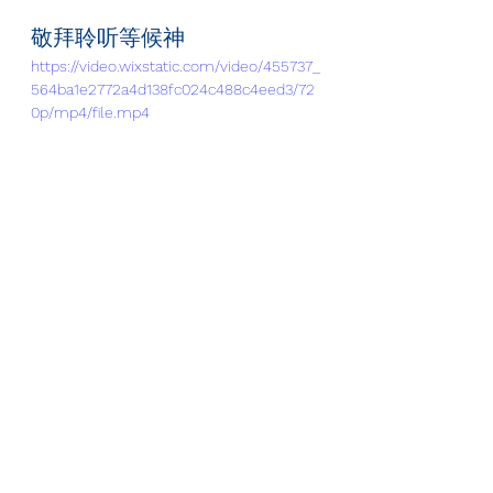
敬拜聆听等候神
https://video.wixstatic.com/video/455737_
564ba1e2772a4d138fc024c488c4eed3/72
0p/mp4/file.mp4