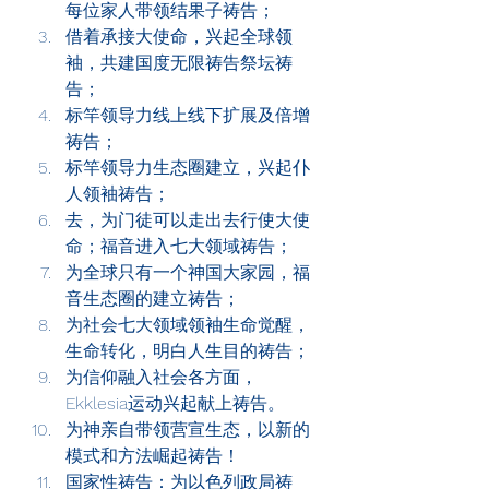
每位家人带领结果子祷告； 
借着承接大使命，兴起全球领
袖，共建国度无限祷告祭坛祷
告；
标竿领导力线上线下扩展及倍增
祷告；
标竿领导力生态圈建立，兴起仆
人领袖祷告；
去，为门徒可以走出去行使大使
命；福音进入七大领域祷告；
为全球只有一个神国大家园，福
音生态圈的建立祷告；
为社会七大领域领袖生命觉醒，
生命转化，明白人生目的祷告；
为信仰融入社会各方面，
Ekklesia运动兴起献上祷告。
为神亲自带领营宣生态，以新的
模式和方法崛起祷告！
国家性祷告：为以色列政局祷