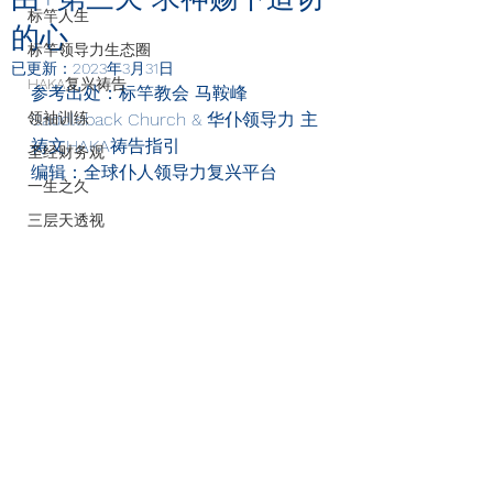
标竿人生
的心
标竿领导力生态圈
已更新：
2023年3月31日
HAKA复兴祷告
参考出处：标竿教会 马鞍峰 
领袖训练
Saddleback Church & 华仆领导力 主
祷文HAKA祷告指引
圣经财务观
编辑：全球仆人领导力复兴平台
一生之久
三层天透视