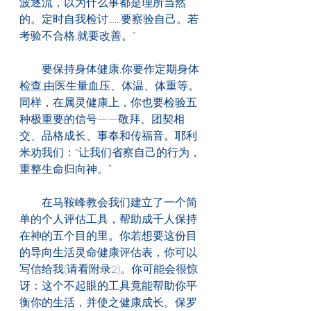
波逐流，以为什么事都是理所当然
的。定时自我检讨......要察验自己。若
考验不合格,就要改善。”
　　要保持身体健康,你要作定期身体
检查,由医生量血压、体温、体重等。
同样，在属灵健康上，你也要检验五
种极重要的信号——敬拜、团契相
交、品格成长、事奉和传福音。耶利
米劝我们：“让我们省察自己的行为，
重整生命归向神。”
　　在马鞍峰教会我们建立了一个简
单的个人评估工具，帮助成千人保持
在神的五个目的里。你若想要这份目
的导向生活灵命健康评估表，你可以
写信给我(请看附录2)。你可能会很惊
讶：这个不起眼的工具竟能帮助你平
衡你的生活，并使之健康成长。保罗