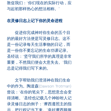
敦促我们：“你们现在的实际行动，应
与起初那样热心的想法相称。”
在灵修日志上记下你的灵命进程
　　促进你完成神对你生命的五个目
的的最好方法便是写灵修日志。这不
是一份记录每天生活事物的日记，而
是一份你不要忘记的生命功课记录。
圣经说：“坚守我们所学的真理是非常
重要，不然我们便会大意失去。”我们
总是记得我们写下来的。
　　文字帮助我们澄清神在我们生命
中的作为。陶道森(Dawson Trotman)
曾说：“在你的笔尖下，思想意念会变
得清晰。”圣经也记载几个神吩咐人记
录灵修日志的例子：“摩西遵照主的指
示，把行程记当下来。”幸好摩西顺服