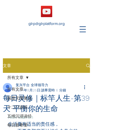
glrp@glrplatform.org
文章
所有文章
复兴平台 全球领导力
所有文章
2024年9月25日
讀畢需時 6 分鐘
每日灵修｜标竿人生-第39
国度无限复兴
天 平衡你的生命
十二门训练
五维沉浸读经
Rick Warren
生活要有适当的责任感，
每日新希望