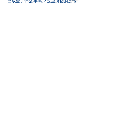
已成全了什么'事'呢？这里所指的是他
为人赎罪受死之外的事，答案记载在
以后的20节的祷文中。
　　耶稣告诉天父过去三年他所做的
事：预备门徒为神的目的而活、帮助
他们认识神并爱神(敬拜)、教导他们彼
此相爱(团契相交)、给他们话语使他们
成长成熟(门徒训练)，作榜样教他们如
何服事(事奉)、差派他们出去传福音
(使命)。主耶稣已作了'目的导向人
生'的榜样，他也教导人如何去活出
来，这就是他为神的荣耀所做的'事'。
　　今天神呼召我们每个人做同样的
事，他不单要我们活出他给我们的人
生目的，并要我们帮助别人也做同样
的事。神要我们介绍别人认识基督，
带领他们进入团契相交，帮助他们成