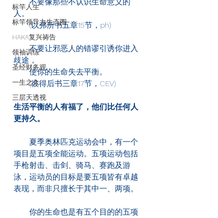
　　不要像那些不认识生命意义的
标竿人生
人。
标竿领导力生态圈
　　(以弗所书五章15节，ph)
HAKA复兴祷告
　　不要让邪恶人的错谬引诱你进入
领袖训练
歧途，
圣经财务观
　　使你的生命失去平衡。
一生之久
　　(彼得后书三章17节，CEV)
三层天透视
生活平衡的人有福了，他们比任何人
更持久。
　　夏季奥林匹克运动会中，有一个
项目是五项全能运动。五项运动包括
手枪射击、击剑、骑马、赛跑及游
泳，运动员的目标是要五项皆有卓越
表现，而非只擅长于其中一、两项。
　　你的生命也是有五个目的的五项