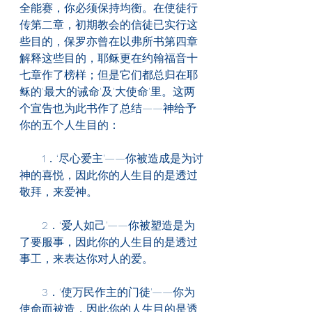
全能赛，你必须保持均衡。在使徒行
传第二章，初期教会的信徒已实行这
些目的，保罗亦曾在以弗所书第四章
解释这些目的，耶稣更在约翰福音十
七章作了榜样；但是它们都总归在耶
稣的'最大的诫命'及'大使命'里。这两
个宣告也为此书作了总结——神给予
你的五个人生目的：
　　1．‘尽心爱主'——你被造成是为讨
神的喜悦，因此你的人生目的是透过
敬拜，来爱神。
　　2．‘爱人如己'——你被塑造是为
了要服事，因此你的人生目的是透过
事工，来表达你对人的爱。
　　3．‘使万民作主的门徒'——你为
使命而被造，因此你的人生目的是透