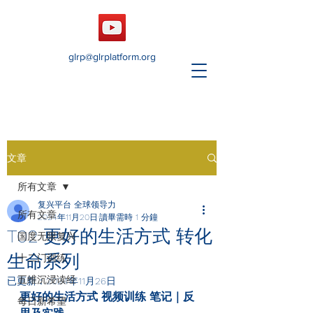
glrp@glrplatform.org
文章
所有文章
复兴平台 全球领导力
所有文章
2024年11月20日
讀畢需時 1 分鐘
T02 更好的生活方式 转化
国度无限复兴
生命系列
十二门训练
五维沉浸读经
已更新：
2024年11月26日
更好的生活方式 视频训练 笔记｜反
每日新希望