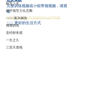
思及实践
标竿人生
完整训练视频或小组带领视频，请观
标竿领导力生态圈
看
https://www.glrplatform.org/pdl
HAKA复兴祷告
T02 
更好的生活方式
领袖训练
圣经财务观
一生之久
三层天透视