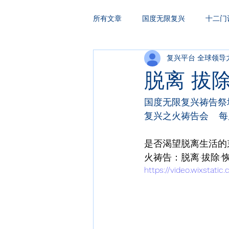
所有文章
国度无限复兴
十二门
复兴平台 全球领导
HAKA复兴祷告
领袖训练
脱离 拔
国度无限复兴祷告祭坛  
复兴之火祷告会    每周
是否渴望脱离生活的
火祷告：脱离·拔除
https://video.wixstat