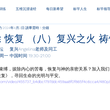
训练
五维沉浸读经
每日新希望
标竿人生
标竿领
力
2024年4月2日
讀畢需時 1 分鐘
圣经财务观
一生之久
三层天透视
除 恢复 （八）复兴之火 
   复兴Angelina老师及同工
一 中国时间 19:30-21:00
束缚，拔除内心的苦毒，恢复与神的亲密关系？加入我们
·恢复》，寻回生命的光明与平安。
ic.com/video/455737_b4dbc1797ddc459aa8f0f865f4c6cca4/480p