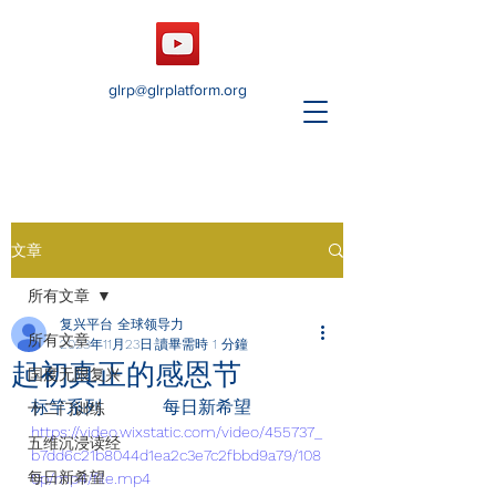
glrp@glrplatform.org
文章
所有文章
复兴平台 全球领导力
所有文章
2023年11月23日
讀畢需時 1 分鐘
起初真正的感恩节
国度无限复兴
标竿系列           每日新希望
十二门训练
https://video.wixstatic.com/video/455737_
五维沉浸读经
b7dd6c21b8044d1ea2c3e7c2fbbd9a79/108
每日新希望
0p/mp4/file.mp4