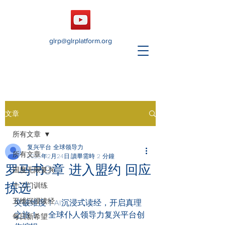
glrp@glrplatform.org
文章
所有文章
复兴平台 全球领导力
所有文章
2025年2月24日
讀畢需時 2 分鐘
罗马书9章 进入盟约 回应
国度无限复兴
拣选
十二门训练
五维沉浸读经
突破维度！AI沉浸式读经，开启真理
之旅！    全球仆人领导力复兴平台创
每日新希望