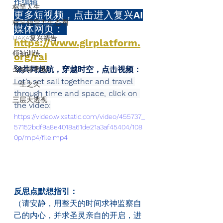
作编辑
标竿人生
更多短视频，点击进入复兴AI
标竿领导力生态圈
媒体网页： 
HAKA复兴祷告
https://www.glrplatform.
领袖训练
org/rai
圣经财务观
🚀共同起航，穿越时空，点击视频：
Let’s set sail together and travel 
一生之久
through time and space, click on 
三层天透视
the video:
https://video.wixstatic.com/video/455737_
57152bdf9a8e4018a61de21a3af45404/108
0p/mp4/file.mp4
反思点默想指引：
（请安静，用整天的时间求神监察自
己的内心，并求圣灵亲自的开启，进