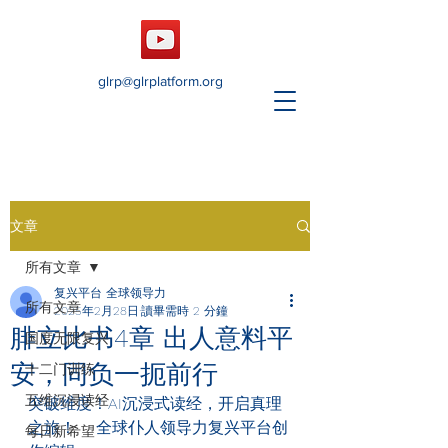
glrp@glrplatform.org
文章
所有文章
复兴平台 全球领导力
所有文章
2025年2月28日
讀畢需時 2 分鐘
腓立比书4章 出人意料平
国度无限复兴
安，同负一扼前行
十二门训练
五维沉浸读经
突破维度！AI沉浸式读经，开启真理
之旅！    全球仆人领导力复兴平台创
每日新希望