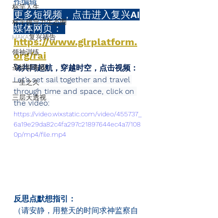
作编辑
标竿人生
更多短视频，点击进入复兴AI
标竿领导力生态圈
媒体网页： 
HAKA复兴祷告
https://www.glrplatform.
领袖训练
org/rai
圣经财务观
🚀共同起航，穿越时空，点击视频：
Let’s set sail together and travel 
一生之久
through time and space, click on 
三层天透视
the video:
https://video.wixstatic.com/video/455737_
6a19e29da82c4fa297c21897644ec4a7/108
0p/mp4/file.mp4
反思点默想指引：
（请安静，用整天的时间求神监察自