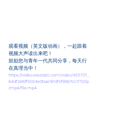
观看视频（英文版动画），一起跟着
视频大声读出来吧！
鼓励您与青年一代共同分享，每天行
在真理当中！
https://video.wixstatic.com/video/455737_
64df266ff5024e0bae181df0f88b7cc7/720p
/mp4/file.mp4