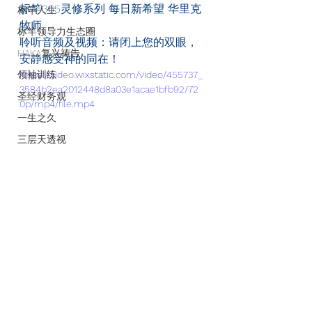
标竿365灵修系列 每日新希望 华里克
标竿人生
牧师              
标竿领导力生态圈
聆听音频及视频：请闭上您的双眼，
HAKA复兴祷告
安静感受神的同在！
领袖训练
https://video.wixstatic.com/video/455737_
3584b2ea2012448d8a03e1acae1bfb92/72
圣经财务观
0p/mp4/file.mp4
一生之久
三层天透视