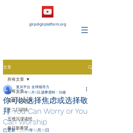
glrp@glrplatform.org
文章
所有文章
复兴平台 全球领导力
所有文章
2024年10月8日
讀畢需時 1 分鐘
你可以选择焦虑或选择敬
国度无限复兴
拜 You Can Worry or You
十二门训练
五维沉浸读经
Can Worship
每日新希望
已更新：
2024年10月10日