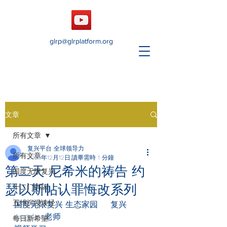
glrp@glrplatform.org
文章
所有文章
复兴平台 全球领导力
所有文章
2023年12月12日
讀畢需時 1 分鐘
第二天 尼希米的祷告 约
国度无限复兴
瑟以斯帖认罪悔改系列
十二门训练
五维沉浸读经
国度无限复兴 生态家园     复兴
Angelina老师
每日新希望