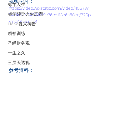
视频学习：
标竿人生
https://video.wixstatic.com/video/455737_
标竿领导力生态圈
24f1a3ae1040410f9c36cb1f3e6a68ec/720p
/mp4/file.mp4
HAKA复兴祷告
领袖训练
圣经财务观
一生之久
三层天透视
参考资料：