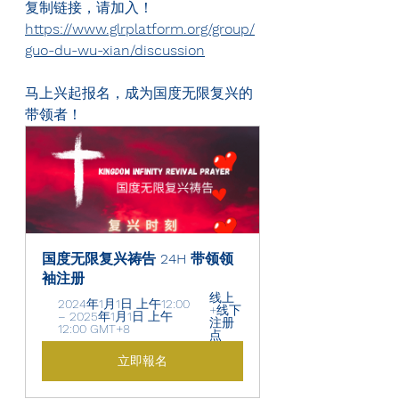
复制链接，请加入！
https://www.glrplatform.org/group/
guo-du-wu-xian/discussion
马上兴起报名，成为国度无限复兴的
带领者！
国度无限复兴祷告 24H 带领领
袖注册 
线上
2024年1月1日 上午12:00 
+线下
– 2025年1月1日 上午
注册
12:00 GMT+8
点
立即報名