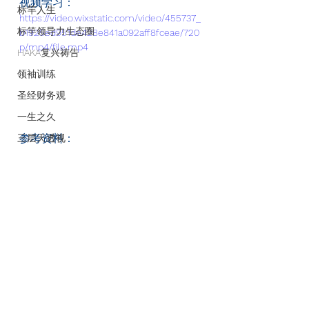
视频学习：
标竿人生
https://video.wixstatic.com/video/455737_
标竿领导力生态圈
b1925ed951de428e841a092aff8fceae/720
p/mp4/file.mp4
HAKA复兴祷告
领袖训练
圣经财务观
一生之久
参考资料：
三层天透视