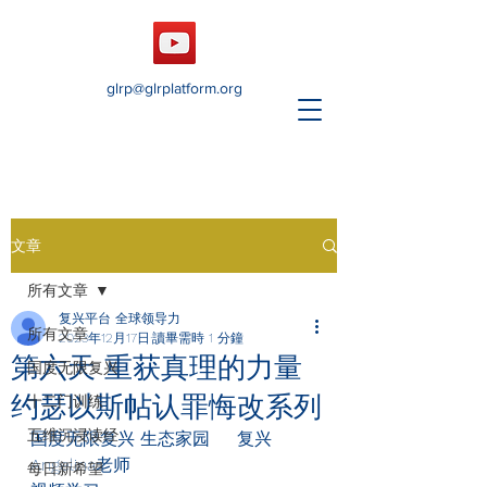
glrp@glrplatform.org
文章
所有文章
复兴平台 全球领导力
所有文章
2023年12月17日
讀畢需時 1 分鐘
第六天 重获真理的力量
国度无限复兴
约瑟以斯帖认罪悔改系列
十二门训练
五维沉浸读经
国度无限复兴 生态家园     复兴
Angelina老师
每日新希望