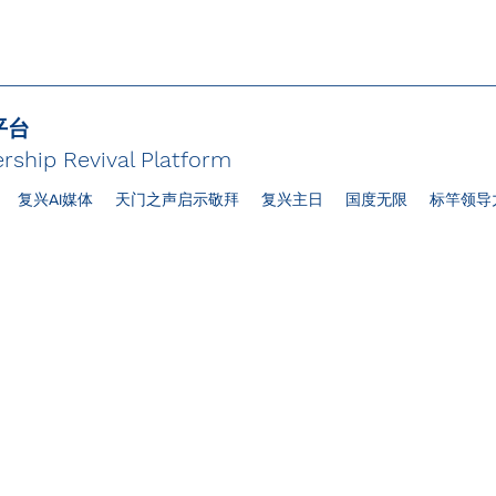
平台
rship Revival Platform
复兴AI媒体
天门之声启示敬拜
复兴主日
国度无限
标竿领导