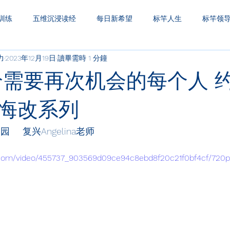
训练
五维沉浸读经
每日新希望
标竿人生
标竿领
力
2023年12月19日
讀畢需時 1 分鐘
圣经财务观
一生之久
三层天透视
给需要再次机会的每个人 
悔改系列
   复兴Angelina老师
ic.com/video/455737_903569d09ce94c8ebd8f20c21f0bf4cf/720