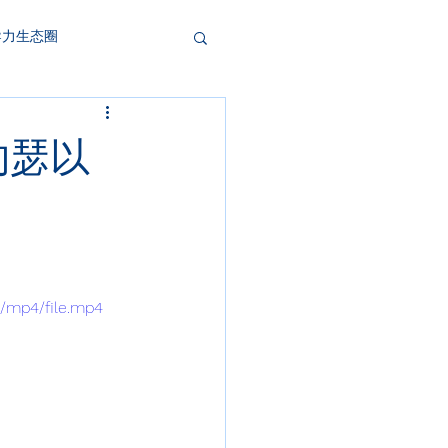
导力生态圈
约瑟以
p/mp4/file.mp4