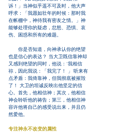
诉！」当神似乎遥不可及时，他大声
呼求：「我愿如壮年的时候：那时我
在帐棚中，神待我有密友之情。」神
能够处理你的疑虑，忿怒、恐惧、哀
伤、困惑和所有的难题。
　　你是否知道，向神承认你的绝望
也是信心的表达？ 当大卫既信靠神却
又感到绝望的同时，他说：“我相信
祢，因此我说：「我完了！ 」'听来有
点矛盾：我倚靠神，但我彻底被摧毁
了！ 大卫的坦诚反映出他坚定的信
心。首先，他相信神；其次，他相信
神会聆听他的祷告；第三，他相信神
容许他将自己的感受说出来，并且仍
然爱他。
专注神永不改变的属性