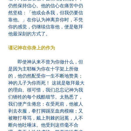
仍然保持信心。他的信心在痛苦中仍
然坚稳：「他或会杀我，但我仍要信
靠他。」在你认为神离弃你时，不凭
你的感觉，仍继续信靠他，便是敬拜
他最深刻的方式了。
谨记神在你身上的作为
　　即使神从来不曾为你做什么，但
是因为主耶稣为你在十字架上所做
的，他仍然配受你一生不断地赞美；
神的儿子为你而死！ 这就是敬拜最大
的理由。很可惜，我们总忘记神为我
们牺牲的每个残酷细节。太熟悉了，
我们便产生倦怠：在受死前，他被人
剥去衣服，拳打脚踢至血肉模糊；又
被鞭打辱骂，戴上荆棘的冠冕，人不
断向他吐唾沫。他受到这些毫不合