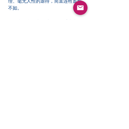
理、毫无人性的虐待，简直连牲畜也
不如。
　　当他濒临失血过多，几乎失去知
觉时，还被迫拖著那笨重的十架上
山，被钉，忍受死亡的煎熬，然后慢
慢被凌虐而死。在他仍有游丝气息
时，群众大声奚落、侮辱取笑他，更
对他声称为神加以挑战。
　　当耶稣将全人类的罪孽背负在自
己身上时，神转脸不看这个丑陋的景
象，耶稣绝望地大声喊叫：「我的
神，我的神，为什么离弃我！ 」其
实，耶稣可以救自己，但若是这样，
他就不能救你了。
　　言语不能描述那个黑暗的时刻，
为何神容许并忍受如此恐怖邪恶的事