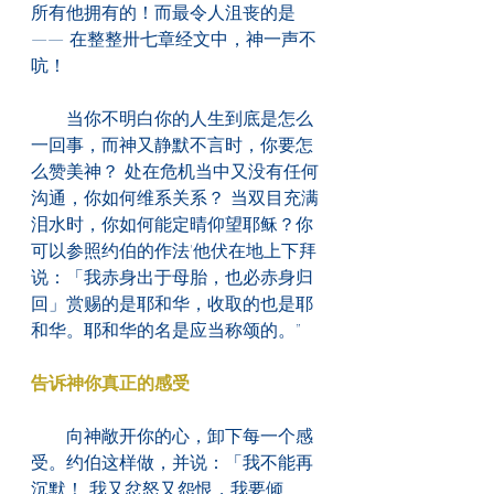
所有他拥有的！而最令人沮丧的是
—— 在整整卅七章经文中，神一声不
吭！
　　当你不明白你的人生到底是怎么
一回事，而神又静默不言时，你要怎
么赞美神？ 处在危机当中又没有任何
沟通，你如何维系关系？ 当双目充满
泪水时，你如何能定晴仰望耶稣？你
可以参照约伯的作法'他伏在地上下拜
说：「我赤身出于母胎，也必赤身归
回」赏赐的是耶和华，收取的也是耶
和华。耶和华的名是应当称颂的。”
告诉神你真正的感受
　　向神敞开你的心，卸下每一个感
受。约伯这样做，并说：「我不能再
沉默！ 我又忿怒又怨恨，我要倾