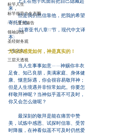
      上主在他子民面前把自己隐藏起
标竿人生
来，
标竿领导力生态圈
　　但是我仍然信靠他，把我的希望
寄托于他。
HAKA复兴祷告
　　(以赛亚书八章17节，现代中文译
领袖训练
本)
圣经财务观
一生之久
无论你感觉如何，神是真实的！
三层天透视
　　当人生事事如意——神赐你丰衣
足食、知己良朋，美满家庭、身体健
康、惬意际遇，你会很容易敬拜神；
但是人生境遇并非恒常如此。你要怎
样敬拜神呢？当神似乎遥不可及时，
你又会怎么做呢？
　　最深刻的敬拜是能在痛苦中赞
美，试炼中感恩、试探时信靠、受苦
时降服，在神看似遥不可及时仍然爱