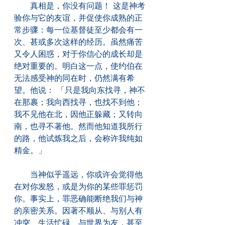
　　真相是，你没有问题！ 这是神考
验你与它的友谊，并促使你成熟的正
常步骤：每一位基督徒至少都会有一
次、甚或多次这样的经历。虽然痛苦
又令人困惑，对于你信心的成长却是
绝对重要的。明白这一点，使约伯在
无法感受神的同在时，仍然满有希
望。他说： 「只是我向东找寻，神不
在那裹；我向西找寻，也找不到他；
我不见他在北，因他正躲藏；又转向
南，也寻不著他。然而他知道我所行
的路，他试炼我之后，会称许我纯如
精金。」
　　当神似乎遥远，你或许会觉得他
在对你发怒，或是为你的某些罪惩罚
你。事实上，罪恶确能断绝我们与神
的亲密关系。因著不顺从、与别人有
冲突、生活忙碌、与世界为友，甚至