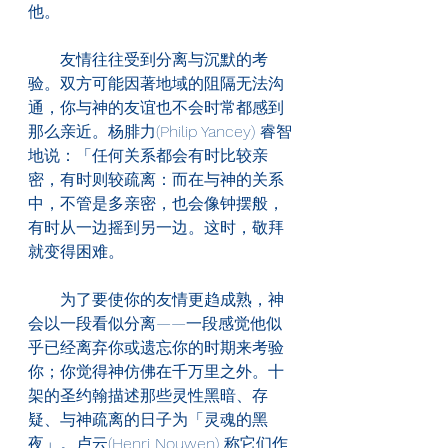
他。
　　友情往往受到分离与沉默的考
验。双方可能因著地域的阻隔无法沟
通，你与神的友谊也不会时常都感到
那么亲近。杨腓力(Philip Yancey) 睿智
地说：「任何关系都会有时比较亲
密，有时则较疏离：而在与神的关系
中，不管是多亲密，也会像钟摆般，
有时从一边摇到另一边。这时，敬拜
就变得困难。
　　为了要使你的友情更趋成熟，神
会以一段看似分离——一段感觉他似
乎已经离弃你或遗忘你的时期来考验
你；你觉得神仿佛在千万里之外。十
架的圣约翰描述那些灵性黑暗、存
疑、与神疏离的日子为「灵魂的黑
夜」。卢云(Henri Nouwen) 称它们作