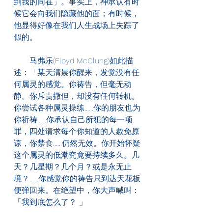
到我的同在」。事实上，神承认有时
候它会向我们隐藏他的面；有时候，
他显得好像在我们人生战场上失踪了
似的。
　　马弗乐(Floyd McClung)如此描
述：「某天清晨你醒来，发觉没有任
何属灵的感觉。你祷告，但毫无动
静。你斥责撒但，却没有任何转机。
你尝试各种属灵操练......你的朋友也为
你祈祷......你承认自己所犯的每一项
罪，四处请求每个你知道的人赦免原
谅，你禁食......仍然无效。你开始怀疑
这个属灵的低潮究竟要持续多久。几
天？几星期？几个月？或是永无止
境？......你感觉你的祷告只到达天花板
便弹回来。在绝望中，你大声喊叫：
「我到底怎么了？ 」