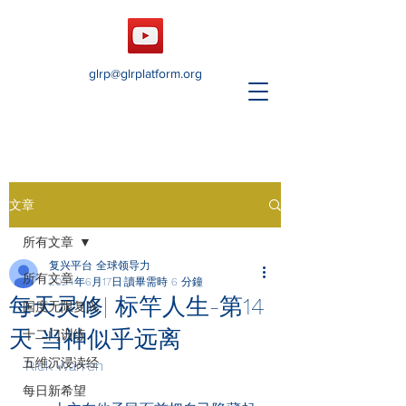
glrp@glrplatform.org
文章
所有文章
复兴平台 全球领导力
所有文章
2024年6月17日
讀畢需時 6 分鐘
每天灵修| 标竿人生-第14
国度无限复兴
天 当神似乎远离
十二门训练
五维沉浸读经
Rick Warren
每日新希望