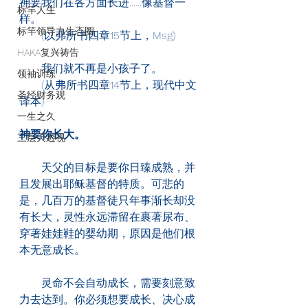
神要我们在各方面长进......像基督一
标竿人生
样。
标竿领导力生态圈
　　(以弗所书四章15节上，Msg)
HAKA复兴祷告
　　我们就不再是小孩子了。
领袖训练
　　(从弗所书四章14节上，现代中文
圣经财务观
译本)
一生之久
神要你长大。
三层天透视
　　天父的目标是要你日臻成熟，并
且发展出耶稣基督的特质。可悲的
是，几百万的基督徒只年事渐长却没
有长大，灵性永远滞留在裹著尿布、
穿著娃娃鞋的婴幼期，原因是他们根
本无意成长。
　　灵命不会自动成长，需要刻意致
力去达到。你必须想要成长、决心成