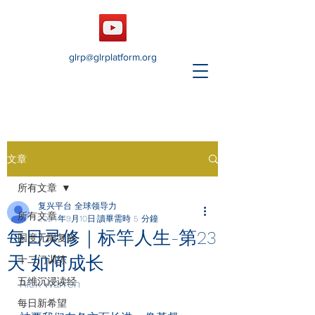
glrp@glrplatform.org
文章
所有文章
复兴平台 全球领导力
所有文章
2024年9月10日
讀畢需時 5 分鐘
每日灵修｜标竿人生-第23
国度无限复兴
天 如何成长
十二门训练
五维沉浸读经
Rick Warren
每日新希望