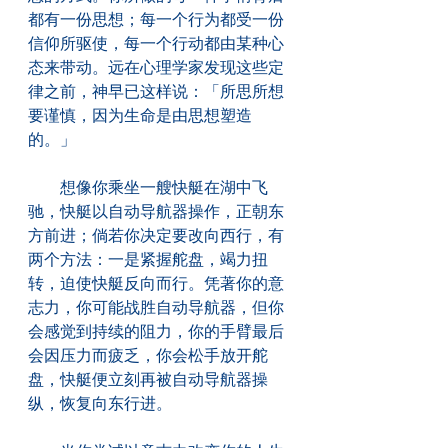
都有一份思想；每一个行为都受一份
信仰所驱使，每一个行动都由某种心
态来带动。远在心理学家发现这些定
律之前，神早已这样说：「所思所想
要谨慎，因为生命是由思想塑造
的。」
　　想像你乘坐一艘快艇在湖中飞
驰，快艇以自动导航器操作，正朝东
方前进；倘若你决定要改向西行，有
两个方法：一是紧握舵盘，竭力扭
转，迫使快艇反向而行。凭著你的意
志力，你可能战胜自动导航器，但你
会感觉到持续的阻力，你的手臂最后
会因压力而疲乏，你会松手放开舵
盘，快艇便立刻再被自动导航器操
纵，恢复向东行进。