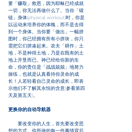
要「赚取」救恩，因为耶稣已经成就
一切，你无法再做什么了。当你「锻
链」身体(physical workout)时，你是
以运动来培养你的体魄，而不是去得
到一个身体。当你要「做出」一幅拼
图时，你已经拥有所有小拼块，你只
需把它们拼凑起来。农夫「耕作」土
地，不是种得土地，乃是在既有的土
地上开垦而已。神已经给你新的生
命，你的责任是「战战兢兢」地努力
操练，也就是认真看待你灵命的成
长！人若轻看自己灵命的成长，即表
示他们不了解其永恒的含意(参看第四
天及第五天)。
更换你的自动导航器
　　要改变你的人生，首先要改变思
想的方式。你所做的每一件事情背后