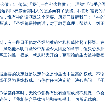
么做」)、传统(「我们一向都这样做」)、理智(「似乎合
但是这四种权威全都因人的堕落而有了缺陷。我们所需要的
准，惟有神的话满足这个需要。所罗门提醒我们：「神的
释说：「圣经都是神的话，对于教导真理，帮助人，纠正
期，有一段日子他对圣经的准确性和权威性起了怀疑。在
，虽然他不明白圣经中某些令人困惑的章节，但决心从那
事工的惟一权威。就从那天开始，葛理翰的生命被神赐福
最重要的决定就是决定什么是你生命中最高的权威。不论
择圣经为最终权威。当你作任何决定前，决心先问：「圣
你做某件事时，无论你觉得有没有道理或想不想做，你会
确信：「我相信合乎律法的和先知书上一切所记载的。」