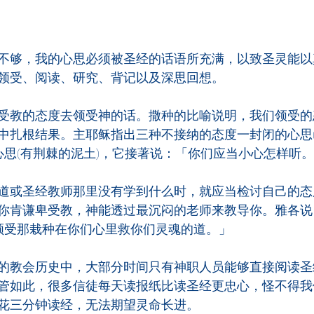
不够，我的心思必须被圣经的话语所充满，以致圣灵能以
领受、阅读、研究、背记以及深思回想。
受教的态度去领受神的话。撒种的比喻说明，我们领受的
中扎根结果。主耶稣指出三种不接纳的态度一封闭的心思(
的心思(有荆棘的泥土)，它接著说：「你们应当小心怎样听
道或圣经教师那里没有学到什么时，就应当检讨自己的态
你肯谦卑受教，神能透过最沉闷的老师来教导你。雅各说
，领受那栽种在你们心里救你们灵魂的道。」
的教会历史中，大部分时间只有神职人员能够直接阅读圣
管如此，很多信徒每天读报纸比读圣经更忠心，怪不得我
花三分钟读经，无法期望灵命长进。