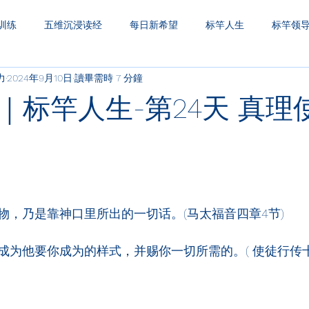
训练
五维沉浸读经
每日新希望
标竿人生
标竿领
力
2024年9月10日
讀畢需時 7 分鐘
圣经财务观
一生之久
三层天透视
｜标竿人生-第24天 真理
物，乃是靠神口里所出的一切话。(马太福音四章4节)
为他要你成为的样式，并赐你一切所需的。( 使徒行传十章