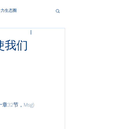
导力生态圈
使我们
32节，Msg)