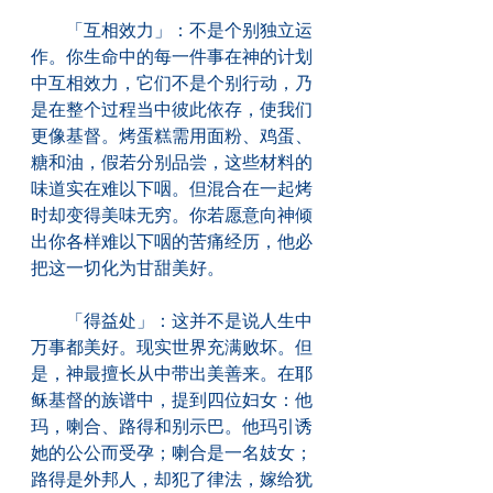
　　「互相效力」：不是个别独立运
作。你生命中的每一件事在神的计划
中互相效力，它们不是个别行动，乃
是在整个过程当中彼此依存，使我们
更像基督。烤蛋糕需用面粉、鸡蛋、
糖和油，假若分别品尝，这些材料的
味道实在难以下咽。但混合在一起烤
时却变得美味无穷。你若愿意向神倾
出你各样难以下咽的苦痛经历，他必
把这一切化为甘甜美好。
　　「得益处」：这并不是说人生中
万事都美好。现实世界充满败坏。但
是，神最擅长从中带出美善来。在耶
稣基督的族谱中，提到四位妇女：他
玛，喇合、路得和别示巴。他玛引诱
她的公公而受孕；喇合是一名妓女；
路得是外邦人，却犯了律法，嫁给犹