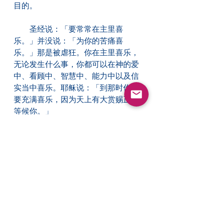
目的。
　　圣经说：「要常常在主里喜
乐。」并没说：「为你的苦痛喜
乐。」那是被虐狂。你在主里喜乐，
无论发生什么事，你都可以在神的爱
中、看顾中、智慧中、能力中以及信
实当中喜乐。耶稣说：「到那时你们
要充满喜乐，因为天上有大赏赐正在
等候你。」
　　我们也可以因着神与我们同经痛
苦而喜乐。我们并不是服事一位疏
通、只在边线上喊些陈腐的慰藉之词
的神。我们的神乃是进入我们的受苦
当中。耶稣以道成肉身的方式来表
达，他的灵此刻便与我们同在，他永
不离弃我们。