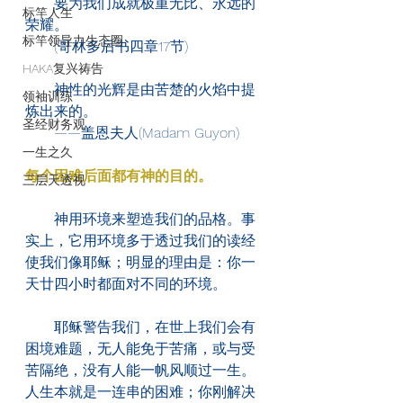
　　要为我们成就极重无比、永远的
标竿人生
荣耀。
标竿领导力生态圈
　　(哥林多后书四章17节)
HAKA复兴祷告
　　神性的光辉是由苦楚的火焰中提
领袖训练
炼出来的。
圣经财务观
　　——盖恩夫人(Madam Guyon)
一生之久
每个困难后面都有神的目的。
三层天透视
　　神用环境来塑造我们的品格。事
实上，它用环境多于透过我们的读经
使我们像耶稣；明显的理由是：你一
天廿四小时都面对不同的环境。
　　耶稣警告我们，在世上我们会有
困境难题，无人能免于苦痛，或与受
苦隔绝，没有人能一帆风顺过一生。
人生本就是一连串的困难；你刚解决