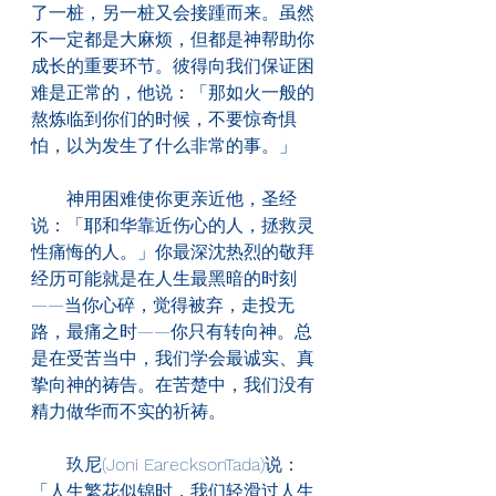
了一桩，另一桩又会接踵而来。虽然
不一定都是大麻烦，但都是神帮助你
成长的重要环节。彼得向我们保证困
难是正常的，他说：「那如火一般的
熬炼临到你们的时候，不要惊奇惧
怕，以为发生了什么非常的事。」
　　神用困难使你更亲近他，圣经
说：「耶和华靠近伤心的人，拯救灵
性痛悔的人。」你最深沈热烈的敬拜
经历可能就是在人生最黑暗的时刻
——当你心碎，觉得被弃，走投无
路，最痛之时——你只有转向神。总
是在受苦当中，我们学会最诚实、真
挚向神的祷告。在苦楚中，我们没有
精力做华而不实的祈祷。
　　玖尼(Joni EarecksonTada)说：
「人生繁花似锦时，我们轻滑过人生