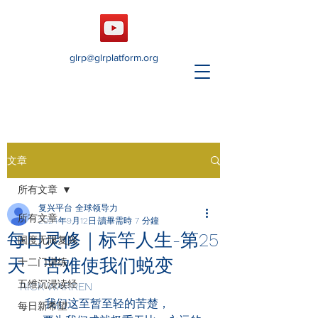
glrp@glrplatform.org
文章
所有文章
复兴平台 全球领导力
所有文章
2024年9月12日
讀畢需時 7 分鐘
每日灵修｜标竿人生-第25
国度无限复兴
天 苦难使我们蜕变
十二门训练
五维沉浸读经
RICK WARREN
       我们这至暂至轻的苦楚，
每日新希望