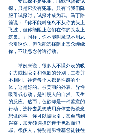
　　受试探不是犯罪，耶稣也曾被试
探，只是它没有犯罪。只有当我们降
服于试探时，试探才成为罪。马丁路
德说：「你不能叫雀鸟不从你的头上
飞过，但你能阻止它们在你的头发上
筑巢。」同样，你不能叫魔鬼不用恶
念引诱你，但你能选择阻止恶念缠绕
你，不让恶念付诸行动。
　　举例来说，很多人不懂外表的吸
引力或性吸引和色欲的分别，二者并
不相同。神造每个人都是性感的个
体，这是好的。被美丽的外表、异性
吸引或心动，是神赐人的自然、天生
的反应。然而，色欲却是一种蓄意的
行动，选择去思想或用身体去做欲念
想做的事。你可以被吸引，甚至感到
兴奋，却无须选择沉迷于色欲而犯
罪。很多人，特别是男性基督徒往往