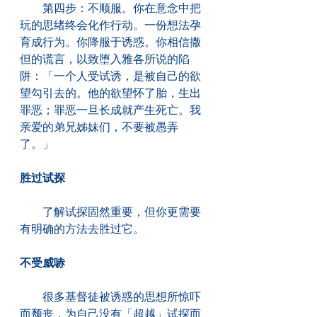
　　第四步：不顺服。你在意念中把
玩的思绪终会化作行动。一份想法孕
育成行为。你降服于诱惑。你相信撒
但的谎言，以致堕入雅各所说的陷
阱：「一个人受试诱，是被自己的欲
望勾引去的。他的欲望怀了胎，生出
罪恶；罪恶一旦长成就产生死亡。我
亲爱的弟兄姊妹们，不要被愚弄
了。」
胜过试探
　　了解试探固然重要，但你更需要
有明确的方法去胜过它。
不受威哧
　　很多基督徒被诱惑的思想所惊吓
而颓丧，为自己没有「超越」试探而