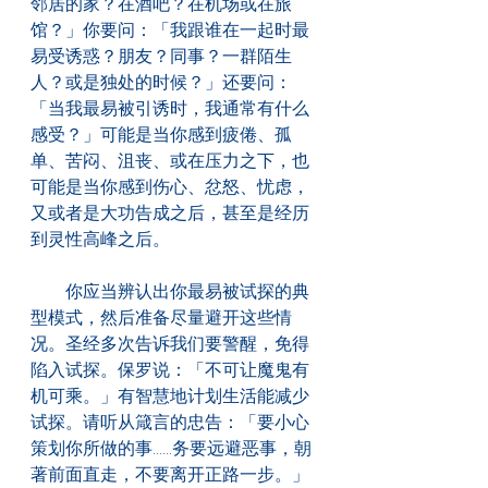
邻居的家？在酒吧？在机场或在旅
馆？」你要问：「我跟谁在一起时最
易受诱惑？朋友？同事？一群陌生
人？或是独处的时候？」还要问：
「当我最易被引诱时，我通常有什么
感受？」可能是当你感到疲倦、孤
单、苦闷、沮丧、或在压力之下，也
可能是当你感到伤心、忿怒、忧虑，
又或者是大功告成之后，甚至是经历
到灵性高峰之后。
　　你应当辨认出你最易被试探的典
型模式，然后准备尽量避开这些情
况。圣经多次告诉我们要警醒，免得
陷入试探。保罗说：「不可让魔鬼有
机可乘。」有智慧地计划生活能减少
试探。请听从箴言的忠告：「要小心
策划你所做的事......务要远避恶事，朝
著前面直走，不要离开正路一步。」