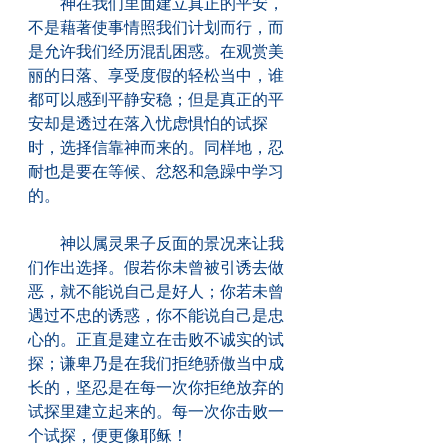
　　神在我们里面建立真正的平安，
不是藉著使事情照我们计划而行，而
是允许我们经历混乱困惑。在观赏美
丽的日落、享受度假的轻松当中，谁
都可以感到平静安稳；但是真正的平
安却是透过在落入忧虑惧怕的试探
时，选择信靠神而来的。同样地，忍
耐也是要在等候、忿怒和急躁中学习
的。
　　神以属灵果子反面的景况来让我
们作出选择。假若你未曾被引诱去做
恶，就不能说自己是好人；你若未曾
遇过不忠的诱惑，你不能说自己是忠
心的。正直是建立在击败不诚实的试
探；谦卑乃是在我们拒绝骄傲当中成
长的，坚忍是在每一次你拒绝放弃的
试探里建立起来的。每一次你击败一
个试探，便更像耶稣！