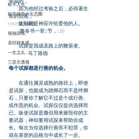
幸福的，
标竿人生
　　因为他经过考验之后，必得著生
标竿领导力生态圈
命的冠冕，
　　这冠冕是神应许给爱他的人。
HAKA复兴祷告
　　(雅各书一章2节，LB)
领袖训练
圣经财务观
　　试探是我成圣路上的鞭策者。
一生之久
　　——马丁路德
三层天透视
每个试探都是行善的机会。
　　在通往属灵成熟的路径上，即便
是试探，也能成为踏脚石而不是绊脚
石，只要你了解它不过是个或行善、
或作恶的机会。试探仅仅提供选择而
已。纵使试探是撒但用来摧毁你的主
要武器，神却要用试探来帮助你成
长。每次当你选择行善而不犯罪，你
就在基督的品格当中成长了一步。