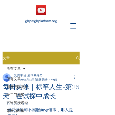
glrp@glrplatform.org
文章
所有文章
复兴平台 全球领导力
所有文章
2024年9月13日
讀畢需時 7 分鐘
每日灵修｜标竿人生-第26
国度无限复兴
天 在试探中成长
十二门训练
五维沉浸读经
Rick Warren
当受试探却不屈服而做错事，那人是
每日新希望