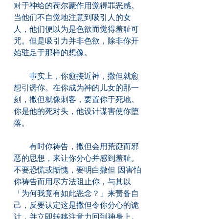
对于神给的荷尔蒙作用觉得罪恶感。
当他们不自觉地注意到吸引人的女
人，他们便以为是色欲而觉得羞耻可
咒。但是吸引力并非色欲，除非你开
始驻足于那样的想像。
　　事实上，你愈接近神，撒但就愈
想引诱你。在你成为神的儿女的那一
刻，撒但就像刺客，要置你于死地。
你是他的死对头，他设计谋害使你堕
落。
　　有时你祷告，撒但会用荒诞而邪
恶的思想，来让你分心并感到羞耻。
不要恐慌或惭愧，要明白撒但 因害怕
你祷告而用尽方法阻止你，与其以
「为何我竟有如此恶念？」来责备自
己，反要认定这是撒但令你分心的诡
计，并立即转移注意力回到神身上。