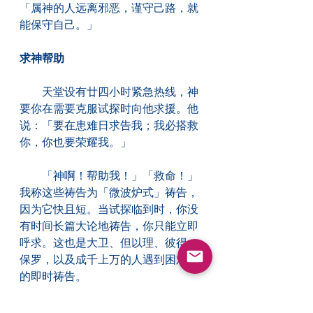
「属神的人远离邪恶，谨守己路，就
能保守自己。」
求神帮助
　　天堂设有廿四小时紧急热线，神
要你在需要克服试探时向他求援。他
说：「要在患难日求告我；我必搭救
你，你也要荣耀我。」
　　「神啊！帮助我！」「救命！」
我称这些祷告为「微波炉式」祷告，
因为它快且短。当试探临到时，你没
有时间长篇大论地祷告，你只能立即
呼求。这也是大卫、但以理、彼得，
保罗，以及成千上万的人遇到困难时
的即时祷告。
　　圣经保证我们的呼求必蒙垂听，