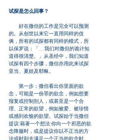
试探是怎么回事？
　　好在撒但的工作是完全可以预测
的。从创世以来它一直用同样的伎
俩，所有的试探都有同样的模式，所
以保罗说：「......我们对撒但的诡计知
道得很清楚。」从圣经中，我们知道
试探有四个步骤，撒但亦用此来试探
亚当、夏娃及耶稣。
　　第一步：撒但看出你里面的欲
念，可能是一份罪的欲念，例如想要
报复或控制别人，或甚至是一个合
理、正常的欲望，例如被爱、被珍惜
或感到欢愉的欲望。试探始于当撒但
提议(藉著一个想法)你向一个邪恶的欲
念降服时，或是提议你以不正当的方
法或时刻去满足一个正当的欲念时。