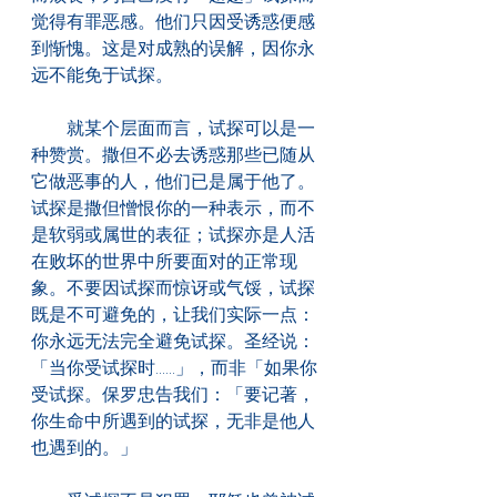
觉得有罪恶感。他们只因受诱惑便感
到惭愧。这是对成熟的误解，因你永
远不能免于试探。
　　就某个层面而言，试探可以是一
种赞赏。撒但不必去诱惑那些已随从
它做恶事的人，他们已是属于他了。
试探是撒但憎恨你的一种表示，而不
是软弱或属世的表征；试探亦是人活
在败坏的世界中所要面对的正常现
象。不要因试探而惊讶或气馁，试探
既是不可避免的，让我们实际一点：
你永远无法完全避免试探。圣经说：
「当你受试探时......」，而非「如果你
受试探。保罗忠告我们：「要记著，
你生命中所遇到的试探，无非是他人
也遇到的。」