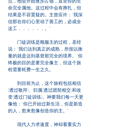
点，他会开始逐步占领，直至你的生
命完全属他。这过程中会有挣扎，但
结果是不容置疑的。主曾应许：“我深
信那在你们心里动了善工的，必成全
这工．．．．．．。”
　　门徒训练是顺服主的过程，圣经
说：“我们达到真正的成熟，所按以衡
量的就是达到基督那完全的境界。”你
终极的目的是要完全像主，但这个旅
程需要耗费一生之久。
　　到目前为止，这个旅程包括相信
(透过敬拜)、归属(透过团契相交)和改
变(透过门徒训练)。神要我们每一天更
像他：“你已开始过新生活，你是新造
的人，愈来愈像创造你的主。”
　　现代人力求速度，神却看重实力