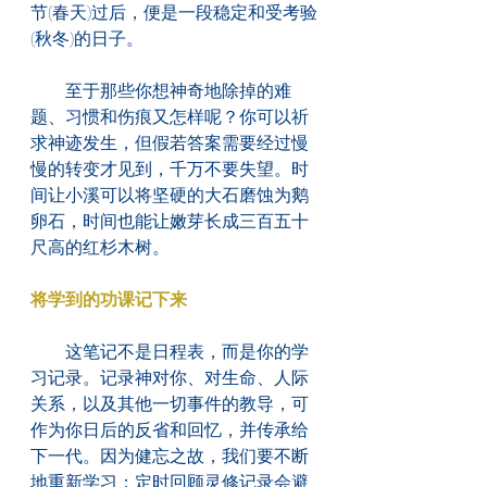
节(春天)过后，便是一段稳定和受考验
(秋冬)的日子。
　　至于那些你想神奇地除掉的难
题、习惯和伤痕又怎样呢？你可以祈
求神迹发生，但假若答案需要经过慢
慢的转变才见到，千万不要失望。时
间让小溪可以将坚硬的大石磨蚀为鹅
卵石，时间也能让嫩芽长成三百五十
尺高的红杉木树。
将学到的功课记下来
　　这笔记不是日程表，而是你的学
习记录。记录神对你、对生命、人际
关系，以及其他一切事件的教导，可
作为你日后的反省和回忆，并传承给
下一代。因为健忘之故，我们要不断
地重新学习；定时回顾灵修记录会避