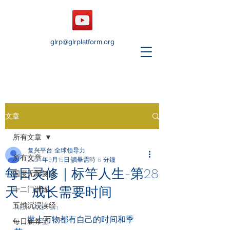
glrp@glrplatform.org
文章
所有文章
复兴平台 全球领导力
所有文章
2024年9月15日
讀畢需時 6 分鐘
每日灵修｜标竿人生-第28
国度无限复兴
天 成长需要时间
十二门训练
五维沉浸读经
Rick Warren
     世上万物都有自己的时间和季
每日新希望