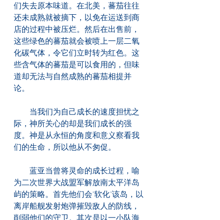
们失去原本味道。在北美，蕃茄往往
还未成熟就被摘下，以免在运送到商
店的过程中被压烂。然后在出售前，
这些绿色的蕃茄就会被喷上一层二氧
化碳气体，令它们立时转为红色。这
些含气体的蕃茄是可以食用的，但味
道却无法与自然成熟的蕃茄相提并
论。
　　当我们为自己成长的速度担忧之
际，神所关心的却是我们成长的强
度。神是从永恒的角度和意义察看我
们的生命，所以他从不匆促。
　　蓝亚当曾将灵命的成长过程，喻
为二次世界大战盟军解放南太平洋岛
屿的策略。首先他们会"软化"该岛，以
离岸船舰发射炮弹摧毁敌人的防线，
削弱他们的守卫。其次是以一小队海