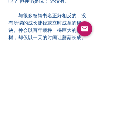
吗？"但神仍是说：“还没有。”
　　与很多畅销书名正好相反的，没
有所谓的成长捷径或立时成圣的秘
诀。神会以百年栽种一棵巨大的橡
树，却仅以一天的时间让蘑菇长成。
培养伟大的心灵，是要经历挣扎、风
暴和苦难；所以只管忍耐等候。雅各
曾说：“不要在事情未成熟前中途放
弃，让它循序渐进，使你们得以成长
和完全。”
不要灰心气馁
　　当先知哈巴谷以为神未如期动
工，而感到意志消沉时，神这样说：
“．．．．．．实现的日期还没有到。
但是时候就要到了，我所指示给你的
很快就经实现。你也许会觉得太慢，