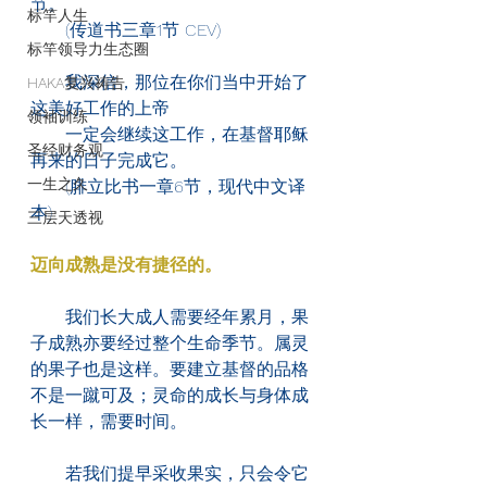
节。
标竿人生
　　(传道书三章1节 CEV)
标竿领导力生态圈
　　我深信，那位在你们当中开始了
HAKA复兴祷告
这美好工作的上帝
领袖训练
　　一定会继续这工作，在基督耶稣
圣经财务观
再来的日子完成它。
一生之久
　　(腓立比书一章6节，现代中文译
本)
三层天透视
迈向成熟是没有捷径的。
　　我们长大成人需要经年累月，果
子成熟亦要经过整个生命季节。属灵
的果子也是这样。要建立基督的品格
不是一蹴可及；灵命的成长与身体成
长一样，需要时间。
　　若我们提早采收果实，只会令它