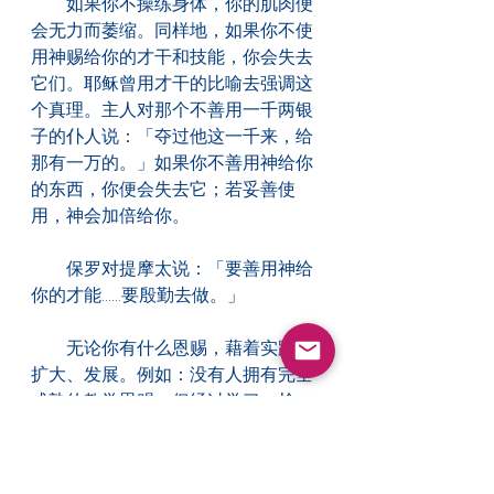
　　如果你不操练身体，你的肌肉便
会无力而萎缩。同样地，如果你不使
用神赐给你的才干和技能，你会失去
它们。耶稣曾用才干的比喻去强调这
个真理。主人对那个不善用一千两银
子的仆人说：「夺过他这一千来，给
那有一万的。」如果你不善用神给你
的东西，你便会失去它；若妥善使
用，神会加倍给你。
　　保罗对提摩太说：「要善用神给
你的才能......要殷勤去做。」
　　无论你有什么恩赐，藉着实践能
扩大、发展。例如：没有人拥有完全
成熟的教学恩赐，但经过学习、检
讨、实习后，一名好的教师会变得更
好，假以时日，他甚至会成为大师。
不要安于半发展的恩赐，要竭力进取