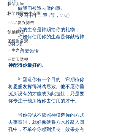
向前，
标竿人生
　　做我们被造去做的事。
标竿领导力生态圈
　　(罗马书十二章5节，Msg)
HAKA复兴祷告
　　你的生命是神赐给你的礼物；
领袖训练
　　你如何使用你的生命是你献给神
圣经财务观
的礼物。
一生之久
　　-丹麦谚语
三层天透视
神配得你最好的。
　　神塑造你有一个目的，它期待你
将恩赐发挥得淋漓尽致。他不愿你垂
涎所没有的才能或为此担忧，乃是要
你专注于他所给你去使用的才干。
　　当你尝试不依照神模造你的方式
去事奉时，就好像硬将方木栓敲入圆
孔中，不单令你感到沮丧，效果亦有