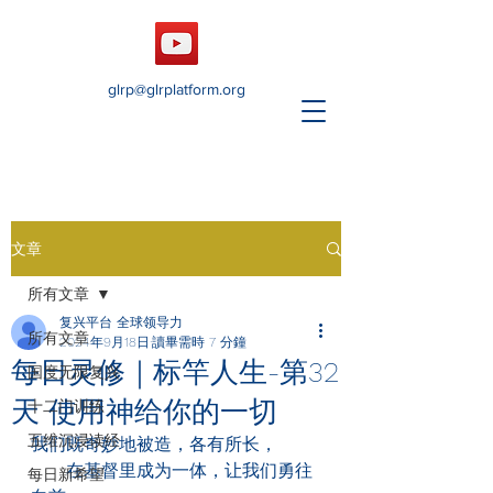
glrp@glrplatform.org
文章
所有文章
复兴平台 全球领导力
所有文章
2024年9月18日
讀畢需時 7 分鐘
每日灵修｜标竿人生-第32
国度无限复兴
天 使用神给你的一切
十二门训练
五维沉浸读经
我们既奇妙地被造，各有所长，
　　在基督里成为一体，让我们勇往
每日新希望