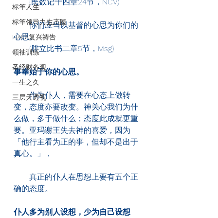
　　(民数记十四章24节，NCV)
标竿人生
标竿领导力生态圈
　　你们应当以基督的心思为你们的
心思。
HAKA复兴祷告
　　(腓立比书二章5节，Msg)
领袖训练
圣经财务观
事奉始于你的心思。
一生之久
　　作为仆人，需要在心态上做转
三层天透视
变，态度亦要改变。神关心我们为什
么做，多于做什么；态度此成就更重
要。亚玛谢王失去神的喜爱，因为
「他行主看为正的事，但却不是出于
真心。」，
　　真正的仆人在思想上要有五个正
确的态度。
仆人多为别人设想，少为自己设想