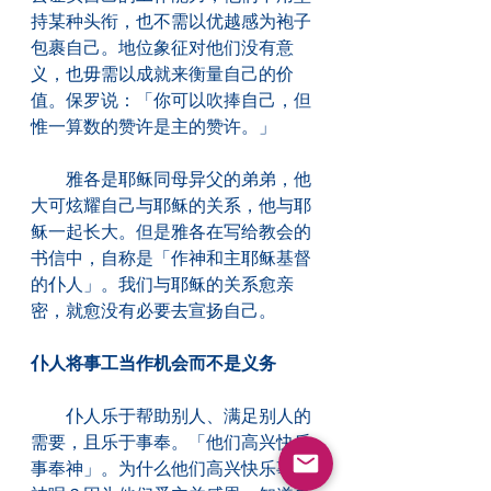
持某种头衔，也不需以优越感为袍子
包裹自己。地位象征对他们没有意
义，也毋需以成就来衡量自己的价
值。保罗说：「你可以吹捧自己，但
惟一算数的赞许是主的赞许。」
　　雅各是耶稣同母异父的弟弟，他
大可炫耀自己与耶稣的关系，他与耶
稣一起长大。但是雅各在写给教会的
书信中，自称是「作神和主耶稣基督
的仆人」。我们与耶稣的关系愈亲
密，就愈没有必要去宣扬自己。
仆人将事工当作机会而不是义务
　　仆人乐于帮助别人、满足别人的
需要，且乐于事奉。「他们高兴快乐
事奉神」。为什么他们高兴快乐事奉