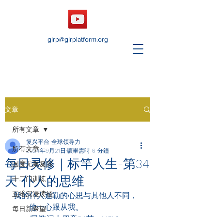
glrp@glrplatform.org
文章
所有文章
复兴平台 全球领导力
所有文章
2024年9月21日
讀畢需時 6 分鐘
每日灵修｜标竿人生-第34
国度无限复兴
天 仆人的思维
十二门训练
五维沉浸读经
我的仆人迦勒的心思与其他人不同，
　　他一心跟从我。
每日新希望