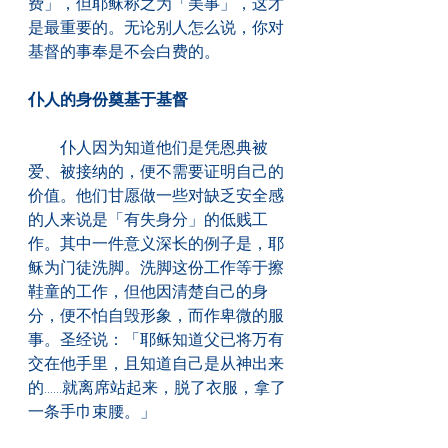
费」，但耶稣称之为「美事」，这才
是最重要的。无论别人怎么说，你对
基督的事奉是不会白费的。
仆人的身份奠基于基督
　　仆人因为知道他们是凭恩典被
爱、被接纳的，便不需要证明自己的
价值。他们甘愿做一些对缺乏安全感
的人来说是「有失身分」的低贱工
作。其中一件意义深长的例子是，耶
稣为门徒洗脚。洗脚这份工作等于擦
鞋童的工作，但他因清楚自己的身
分，便不怕自毁形象，而作卑微的服
事。圣经说：「耶稣知道父已将万有
交在他手里，且知道自己是从神出来
的......就离席站起来，脱了衣服，拿了
一条手巾束腰。」