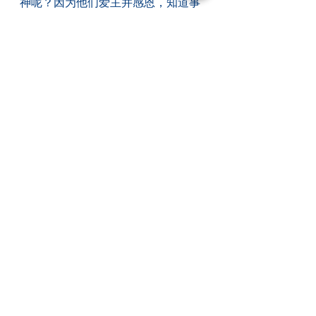
神呢？因为他们爱主并感恩，知道事
奉就是使用一生最好的方式，也知道
神必会有丰盛的奖赏。耶稣曾应许： 
「天父会尊重、奖赏那服事的人。」
保罗说：「他不会忘记你们为他所做
的工作和爱心，就是从你们继续不断
地帮助其他的信徒所表现出来的。」
　　假如世上有十分之一的基督徒认
真作主忠心的仆人，试想会多美善？
你愿意投入这个行列吗？无论你是何
年龄，只要你愿意开始行动像仆人、
思想像仆人，神便会使用你。史怀哲
(Albert Schweitzer)说：「世上真正
快乐的人，是那些学会服事的人。」
https://video.wixstatic.com/video/455737_
08d05df4effa4e5db3b8e0f81c37f0c8/720
p/mp4/file.mp4