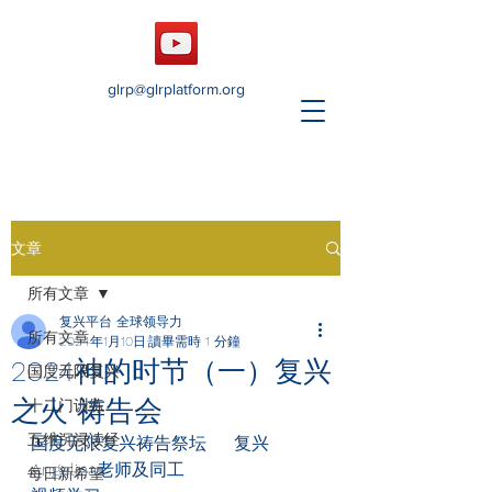
glrp@glrplatform.org
文章
所有文章
复兴平台 全球领导力
所有文章
2024年1月10日
讀畢需時 1 分鐘
2024神的时节（一）复兴
国度无限复兴
之火 祷告会
十二门训练
五维沉浸读经
国度无限复兴祷告祭坛     复兴
Angelina老师及同工
每日新希望