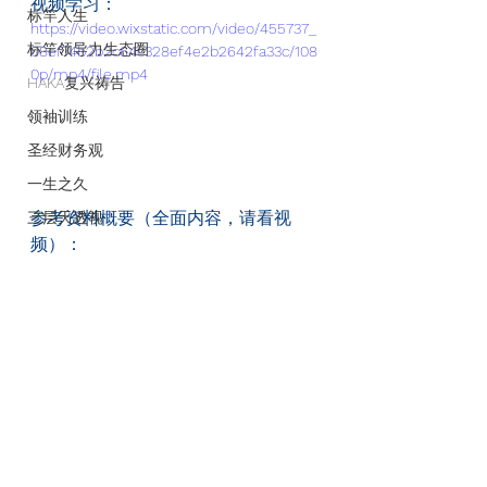
视频学习：
标竿人生
https://video.wixstatic.com/video/455737_
标竿领导力生态圈
08ef74b2b2c64c328ef4e2b2642fa33c/108
0p/mp4/file.mp4
HAKA复兴祷告
领袖训练
圣经财务观
一生之久
参考资料概要（全面内容，请看视
三层天透视
频）：