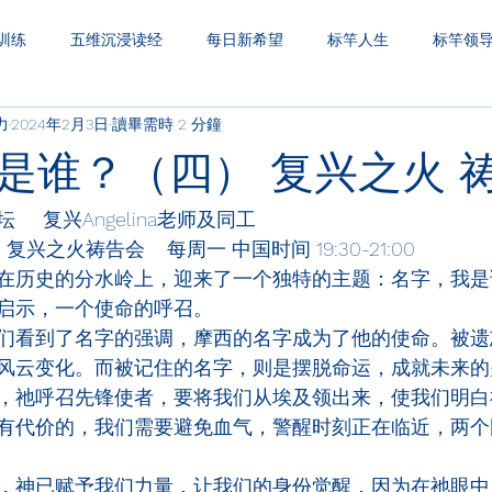
训练
五维沉浸读经
每日新希望
标竿人生
标竿领
力
2024年2月3日
讀畢需時 2 分鐘
圣经财务观
一生之久
三层天透视
是谁？（四） 复兴之火 
   复兴Angelina老师及同工
兴之火祷告会    每周一 中国时间 19:30-21:00
在历史的分水岭上，迎来了一个独特的主题：名字，我是
启示，一个使命的呼召。
们看到了名字的强调，摩西的名字成为了他的使命。被遗
风云变化。而被记住的名字，则是摆脱命运，成就未来的
，祂呼召先锋使者，要将我们从埃及领出来，使我们明白
有代价的，我们需要避免血气，警醒时刻正在临近，两个
，神已赋予我们力量，让我们的身份觉醒，因为在祂眼中