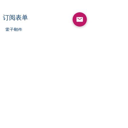
​订阅表单
提交
©2022 by 全球仆人领导力复兴平台
一个以信仰为基础的教育和服务型领导平台，是非政府组
织“华仆领导力中心CSL”的一项公益事工。
申明：本网站只适用于政策内国家。
© 2022 Global Servant Leadership Revival Platform
A faith-based educational and servant leadership
platform is a ministry initiative of
NGO Organization" China Servant Leader“.
Email: glrp@glrplatform.org
E-mail:
chinaservantleadership@gmail.com