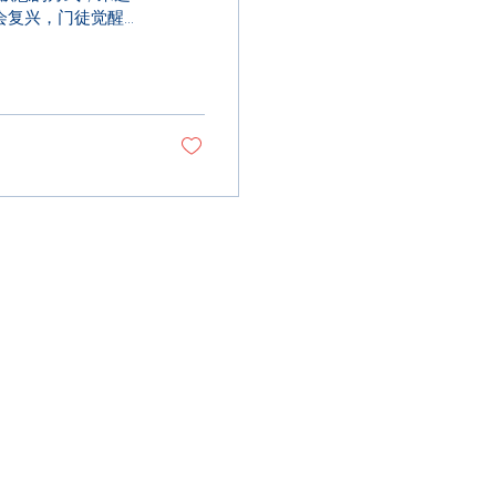
会复兴，门徒觉醒，
破！ 启示性祷