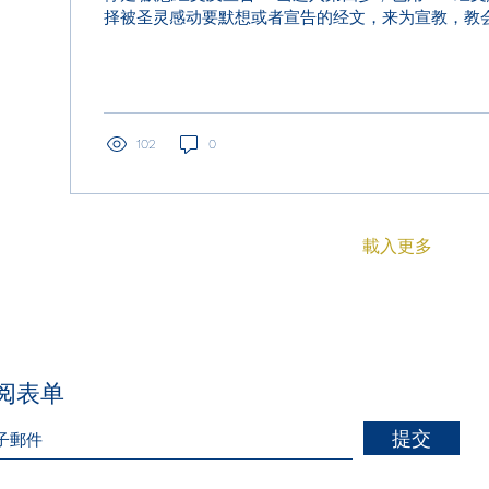
择被圣灵感动要默想或者宣告的经文，来为宣教，教
来为家庭，来进行经文的场景中默想，祷告，宣告，突
告：...
102
0
載入更多
订阅表单
提交