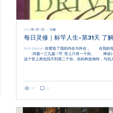
2024年9月17日
∙
7
分鐘
每日灵修｜标竿人生-第31天 了
Rick Warren 你塑造了我的内在与外在， 在我
(诗篇一三九篇13节) 世上只有一个你。 神设
这个世上再也找不到第二个你。你的构造独特，与别
这世上没有任何人可以扮演神计划要你扮演的角色。你若
27
0