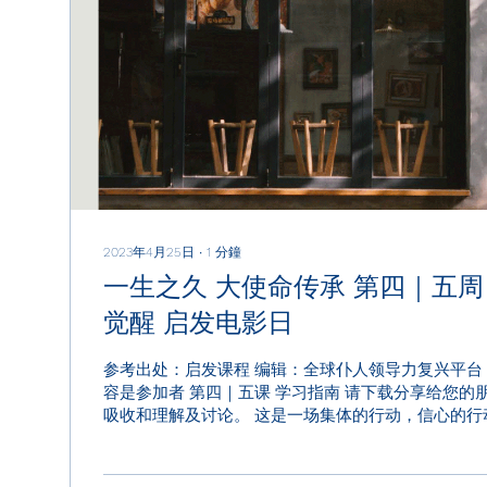
2023年4月25日
∙
1
分鐘
一生之久 大使命传承 第四｜五周 信心与祷告 人
觉醒 启发电影日
参考出处：启发课程 编辑：全球仆人领导力复兴平台 组长须知： 以下内
容是参加者 第四｜五课 学习指南 请下载分享给您的
吸收和理解及讨论。 这是一场集体的行动，信心的行
力和热情给我们，勇敢前行，邀请您周围的家人，朋友，