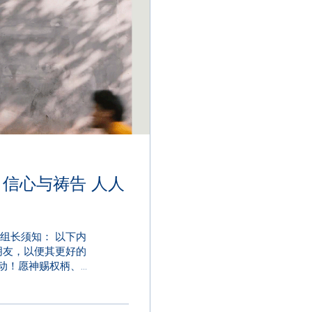
人
朋友，以便其更好的
动！愿神赐权柄、动
共享...