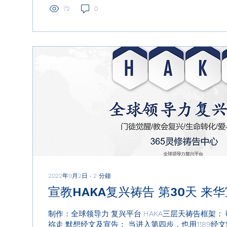
72
0
2022年9月2日
∙
2
分鐘
宣教HAKA
制作：全球领导力 复兴平台 HAKA三层天祷告框架：
祢走 默想经文及宣告： 当进入第四步，也用1189经