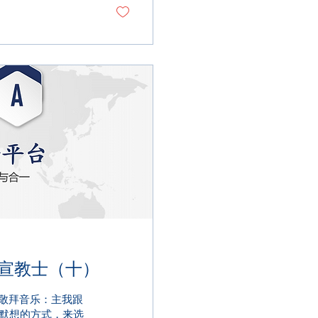
复兴祷告 第30天 来华宣教士（十）
 敬拜音乐：主我跟
文默想的方式，来选