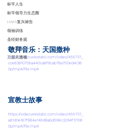
标竿人生
标竿领导力生态圈
HAKA复兴祷告
领袖训练
圣经财务观
敬拜音乐：天国撒种
一生之久
https://video.wixstatic.com/video/455737_
三层天透视
cce6381070ba440ca6f9cab78a750ed4/36
0p/mp4/file.mp4
宣教士故事
: 
https://video.wixstatic.com/video/455737_
a81d0e167f864e14bd8abd596c3294f7/108
0p/mp4/file.mp4