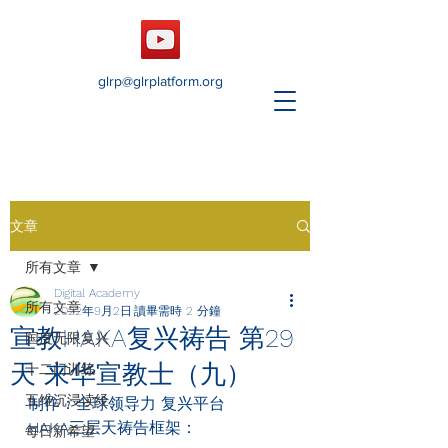
glrp@glrplatform.org
文章
所有文章
Digital Academy
所有文章
2022年9月2日
讀畢需時 2 分鐘
宣教HAKA复兴祷告 第29
国度无限复兴
天 来华宣教士（九）
十二门训练
五维沉浸读经
制作：全球领导力 复兴平台
HAKA
三层天祷告框架：
每日新希望