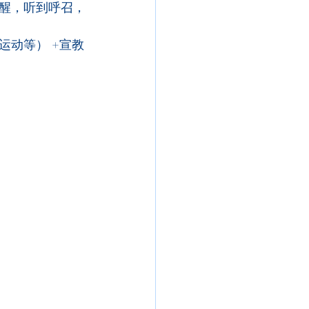
醒，听到呼召，
动等） +宣教