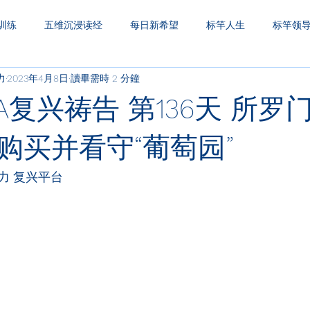
训练
五维沉浸读经
每日新希望
标竿人生
标竿领
力
2023年4月8日
讀畢需時 2 分鐘
圣经财务观
一生之久
三层天透视
A复兴祷告 第136天 所罗
购买并看守“葡萄园”
力 复兴平台
：