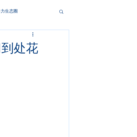
导力生态圈
门到处花