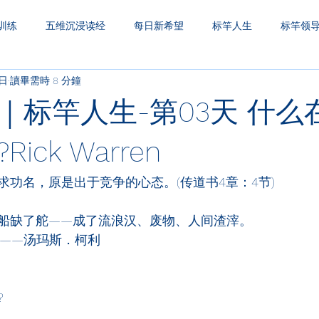
训练
五维沉浸读经
每日新希望
标竿人生
标竿领
7日
讀畢需時 8 分鐘
圣经财务观
一生之久
三层天透视
｜标竿人生-第03天 什么
Rick Warren
求功名，原是出于竞争的心态。(传道书4章：4节)
船缺了舵——成了流浪汉、废物、人间渣滓。
                                 ——汤玛斯．柯利
?