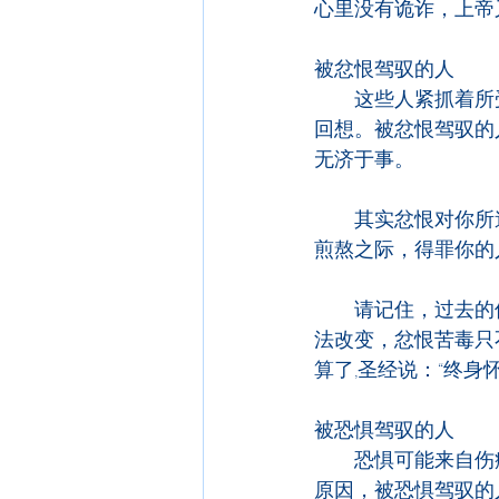
心里没有诡诈，上帝
被忿恨驾驭的人
　　这些人紧抓着所
回想。被忿恨驾驭的
无济于事。
　　其实忿恨对你所
煎熬之际，得罪你的
　　请记住，过去的
法改变，忿恨苦毒只
算了,圣经说：“终身
被恐惧驾驭的人
　　恐惧可能来自伤
原因，被恐惧驾驭的