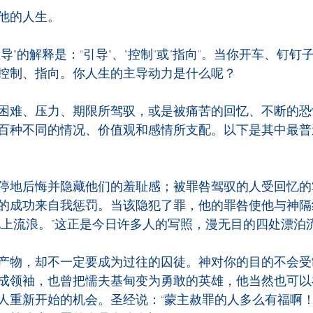
他的人生。
导"的解释是：“引导"、"控制"或"指向"。当你开车、钉钉
控制、指向。你人生的主导动力是什么呢？
困难、压力、期限所驾驭，或是被痛苦的回忆、不断的恐
百种不同的情况、价值观和感情所支配。以下是其中最普
停地后悔并隐藏他们的羞耻感；被罪咎驾驭的人受回忆的
的成功来自我惩罚。当该隐犯了罪，他的罪咎使他与神隔
地上流浪。”这正是今日许多人的写照，漫无目的四处漂泊
产物，却不一定要成为过往的囚徒。神对你的目的不会受
成领袖，也曾把懦夫基甸变为勇敢的英雄，他当然也可以
人重新开始的机会。圣经说：“蒙主赦罪的人多么有福啊